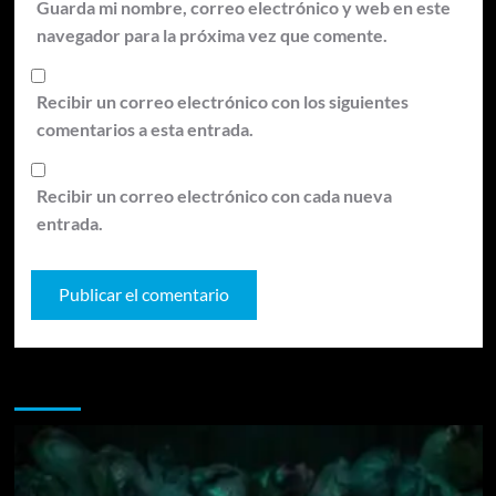
Guarda mi nombre, correo electrónico y web en este
navegador para la próxima vez que comente.
Recibir un correo electrónico con los siguientes
comentarios a esta entrada.
Recibir un correo electrónico con cada nueva
entrada.
Te pueden interesar