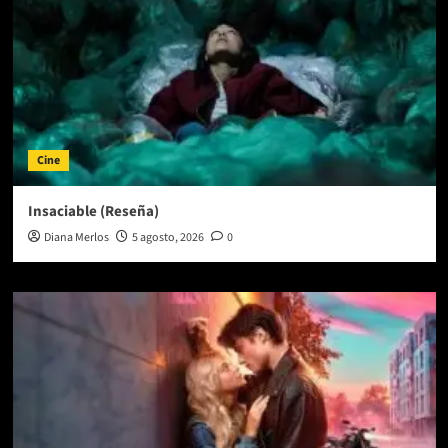
Cine
Insaciable (Reseña)
Diana Merlos
5 agosto, 2026
0