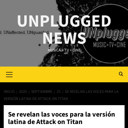
Saltar
al
UNPLUGGED
contenido
NEWS
MUSICA + TV + CINE
Primary
Menu
INICIO
2020
SEPTIEMBRE
25
SE REVELAN LAS VOCES PARA LA
VERSIÓN LATINA DE ATTACK ON TITAN
Se revelan las voces para la versión
latina de Attack on Titan