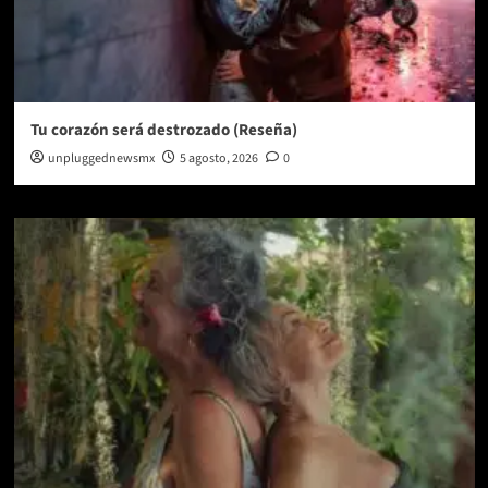
Tu corazón será destrozado (Reseña)
unpluggednewsmx
5 agosto, 2026
0