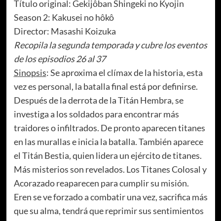
Título original: Gekijôban Shingeki no Kyojin
Season 2: Kakusei no hôkô
Director: Masashi Koizuka
Recopila la segunda temporada y cubre los eventos
de los episodios 26 al 37
Sinopsis
: Se aproxima el clímax de la historia, esta
vez es personal, la batalla final está por definirse.
Después de la derrota de la Titán Hembra, se
investiga a los soldados para encontrar más
traidores o infiltrados. De pronto aparecen titanes
en las murallas e inicia la batalla. También aparece
el Titán Bestia, quien lidera un ejército de titanes.
Más misterios son revelados. Los Titanes Colosal y
Acorazado reaparecen para cumplir su misión.
Eren se ve forzado a combatir una vez, sacrifica más
que su alma, tendrá que reprimir sus sentimientos