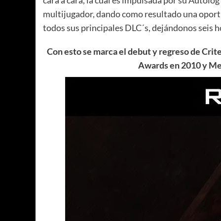
cara a cara, la cual es impulsada por su Autolo
multijugador, dando como resultado una oportu
todos sus principales DLC´s, dejándonos seis h
Con esto se marca el debut y regreso de Crit
Awards en 2010 y Me