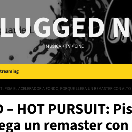
LUGGED 
MUSICA + TV + CINE
Streaming
IT: PISA EL ACELERADOR A FONDO, PORQUE LLEGA UN REMASTER CON ALTO
– HOT PURSUIT: Pisa
ega un remaster con 