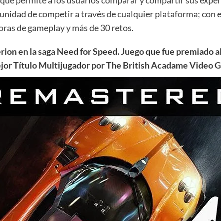
g que permite a los usuarios comparar y compartir sus expe
nidad de competir a través de cualquier plataforma; con e
oras de gameplay y más de 30 retos.
erion en la saga Need for Speed. Juego que fue premiado a
jor Título Multijugador por The British Acadame Video 