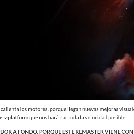
as y calienta los motores, porque llegan nuevas mejoras visu
s-platform que nos hará dar toda la velocidad posible.
RADOR A FONDO, PORQUE ESTE REMASTER VIENE CON