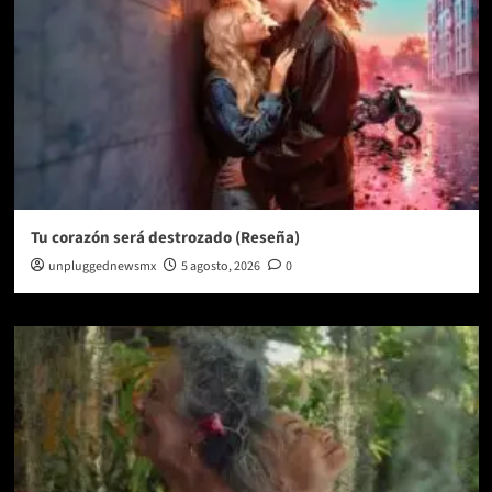
Tu corazón será destrozado (Reseña)
unpluggednewsmx
5 agosto, 2026
0