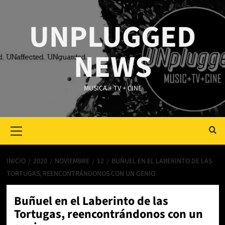
Saltar
al
UNPLUGGED
contenido
NEWS
MUSICA + TV + CINE
Primary
Menu
INICIO
2020
NOVIEMBRE
12
BUÑUEL EN EL LABERINTO DE LAS
TORTUGAS, REENCONTRÁNDONOS CON UN GENIO
Buñuel en el Laberinto de las
Tortugas, reencontrándonos con un