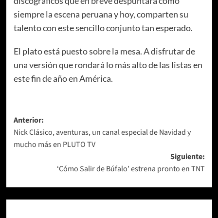
discográficos que en breve despuntará como
siempre la escena peruana y hoy, comparten su
talento con este sencillo conjunto tan esperado.
El plato está puesto sobre la mesa. A disfrutar de
una versión que rondará lo más alto de las listas en
este fin de año en América.
Navegación
Anterior:
Nick Clásico, aventuras, un canal especial de Navidad y
de
mucho más en PLUTO TV
entradas
Siguiente:
‘Cómo Salir de Búfalo’ estrena pronto en TNT