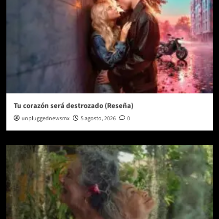
Tu corazón será destrozado (Reseña)
unpluggednewsmx
5 agosto, 2026
0