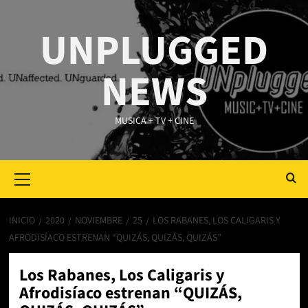
Saltar
al
UNPLUGGED
contenido
NEWS
MUSICA + TV + CINE
Primary
Menu
INICIO
2020
NOVIEMBRE
25
LOS RABANES, LOS CALIGARIS Y
AFRODISÍACO ESTRENAN “QUIZÁS, QUIZÁS, QUIZÁS”
Los Rabanes, Los Caligaris y
Afrodisíaco estrenan “QUIZÁS,