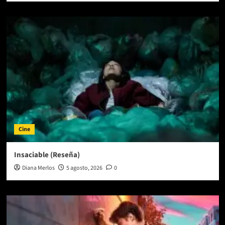
Cine
Insaciable (Reseña)
Diana Merlos
5 agosto, 2026
0