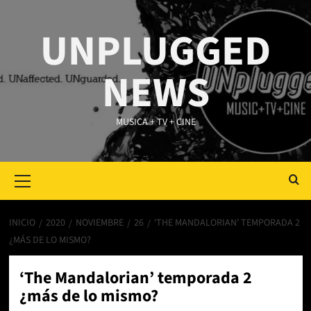
Saltar
al
UNPLUGGED
contenido
NEWS
MUSICA + TV + CINE
Primary
Menu
INICIO
2020
NOVIEMBRE
26
‘THE MANDALORIAN’ TEMPORADA 2
¿MÁS DE LO MISMO?
‘The Mandalorian’ temporada 2
¿más de lo mismo?