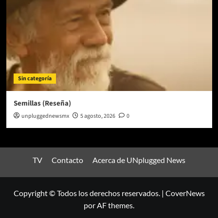
Sin categoría
Semillas (Reseña)
unpluggednewsmx
5 agosto, 2026
0
TV
Contacto
Acerca de UNplugged News
Copyright © Todos los derechos reservados.
|
CoverNews
por AF themes.