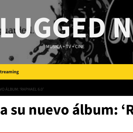
LUGGED 
MUSICA + TV + CINE
Streaming
O ÁLBUM: ‘RAPHAEL 6.0’
a su nuevo álbum: ‘R