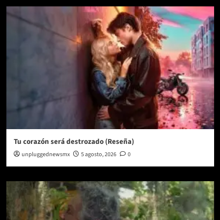
Tu corazón será destrozado (Reseña)
unpluggednewsmx
5 agosto, 2026
0