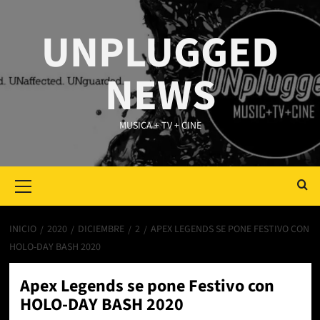
Saltar
al
UNPLUGGED
contenido
NEWS
MUSICA + TV + CINE
Primary
Menu
INICIO
2020
DICIEMBRE
2
APEX LEGENDS SE PONE FESTIVO CON
HOLO-DAY BASH 2020
Apex Legends se pone Festivo con
HOLO-DAY BASH 2020