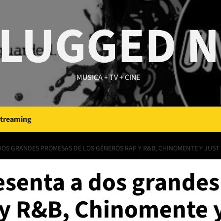
LUGGED 
MUSICA + TV + CINE
Streaming
DOS GRANDES PROMESAS DE LOS GÉNEROS RAP Y R&B, CHINOMENTE Y JUST
esenta a dos grande
 y R&B, Chinomente y