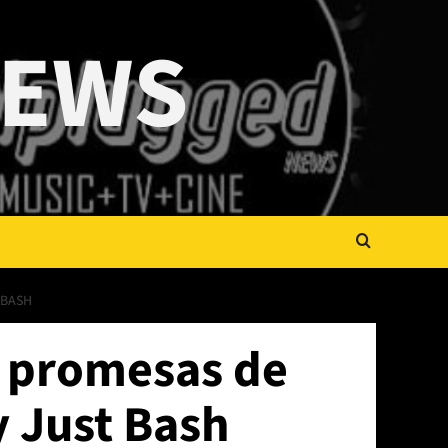
NEWS
 BASH
s promesas de
 Just Bash