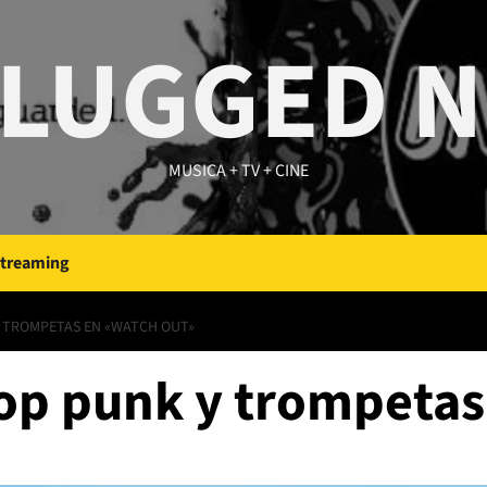
LUGGED 
MUSICA + TV + CINE
Streaming
Y TROMPETAS EN «WATCH OUT»
op punk y trompetas