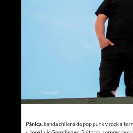
Pánica,
banda chilena de pop punk y rock alte
y
José Luis González
en Guitarra, sorprende co