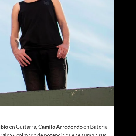
ubio
en Guitarra,
Camilo Arredondo
en Batería
érgica y colmada de potencia que se suma a sus