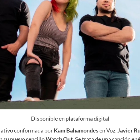
Disponible en
plataforma digital
rnativo conformada por
Kam Bahamondes
en Voz,
Javier R
n su nuevo sencillo
Watch Out
. Se trata de una canción en