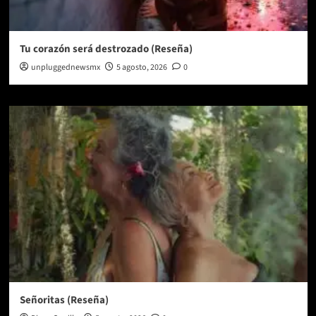
Tu corazón será destrozado (Reseña)
unpluggednewsmx
5 agosto, 2026
0
Señoritas (Reseña)