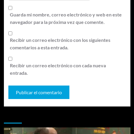
Guarda mi nombre, correo electrónico y web en este
navegador para la próxima vez que comente.
Recibir un correo electrónico con los siguientes
comentarios a esta entrada.
Recibir un correo electrónico con cada nueva
entrada.
Te pueden interesar