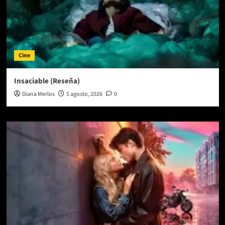
Cine
Insaciable (Reseña)
Diana Merlos
5 agosto, 2026
0