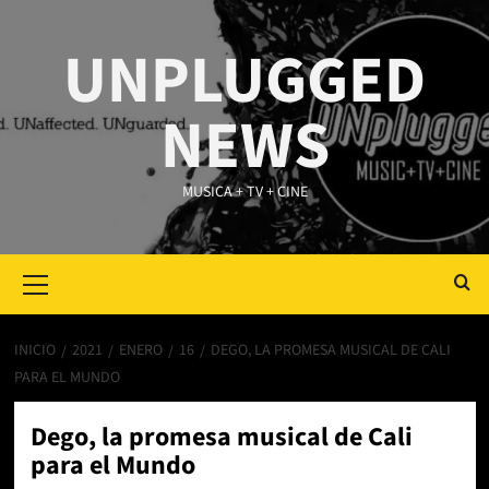
Saltar
al
UNPLUGGED
contenido
NEWS
MUSICA + TV + CINE
Primary
Menu
INICIO
2021
ENERO
16
DEGO, LA PROMESA MUSICAL DE CALI
PARA EL MUNDO
Dego, la promesa musical de Cali
para el Mundo