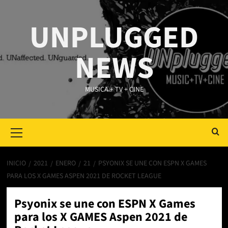
Saltar
al
UNPLUGGED
contenido
NEWS
MUSICA + TV + CINE
Primary
Menu
INICIO
2021
ENERO
21
PSYONIX SE UNE CON ESPN X GAMES
PARA LOS X GAMES ASPEN 2021 DE ROCKET LEAGUE
Psyonix se une con ESPN X Games
para los X GAMES Aspen 2021 de