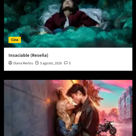
Cine
Insaciable (Reseña)
Diana Merlos
5 agosto, 2026
0