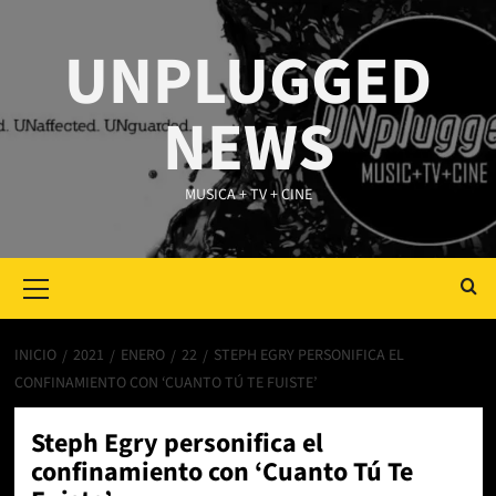
Saltar
al
UNPLUGGED
contenido
NEWS
MUSICA + TV + CINE
Primary
Menu
INICIO
2021
ENERO
22
STEPH EGRY PERSONIFICA EL
CONFINAMIENTO CON ‘CUANTO TÚ TE FUISTE’
Steph Egry personifica el
confinamiento con ‘Cuanto Tú Te