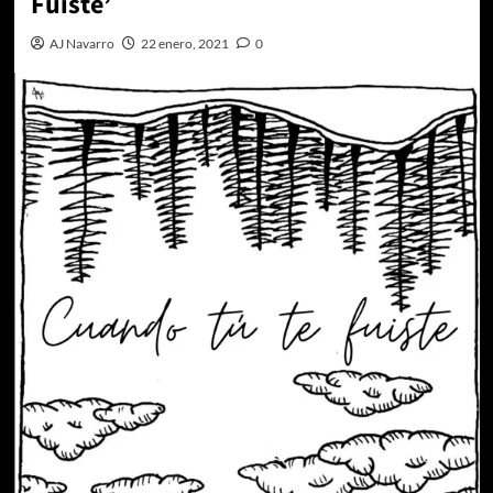
Fuiste’
AJ Navarro
22 enero, 2021
0