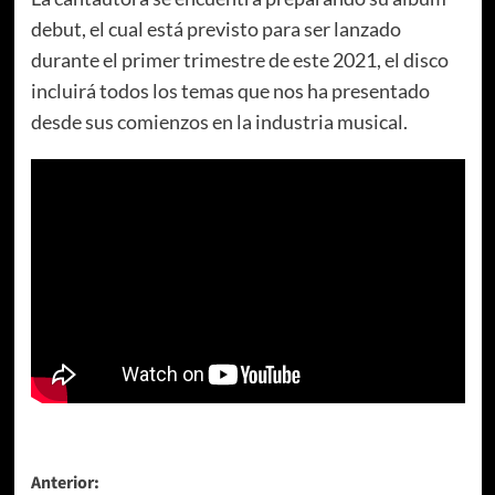
debut, el cual está previsto para ser lanzado
durante el primer trimestre de este 2021, el disco
incluirá todos los temas que nos ha presentado
desde sus comienzos en la industria musical.
Navegación
Anterior: