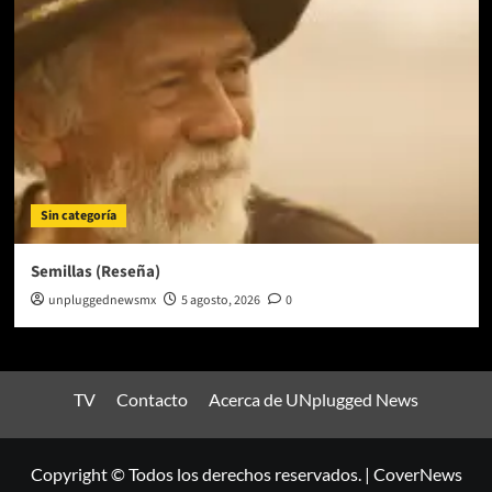
Sin categoría
Semillas (Reseña)
unpluggednewsmx
5 agosto, 2026
0
TV
Contacto
Acerca de UNplugged News
Copyright © Todos los derechos reservados.
|
CoverNews