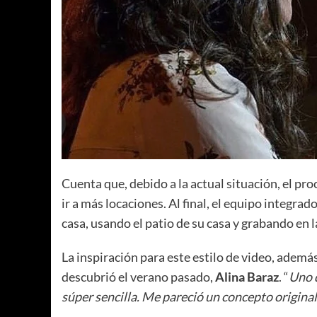
Cuenta que, debido a la actual situación, el pr
ir a más locaciones. Al final, el equipo integr
casa, usando el patio de su casa y grabando en l
La inspiración para este estilo de video, ademá
descubrió el verano pasado,
Alina Baraz
. “
Uno d
súper sencilla. Me pareció un concepto origina