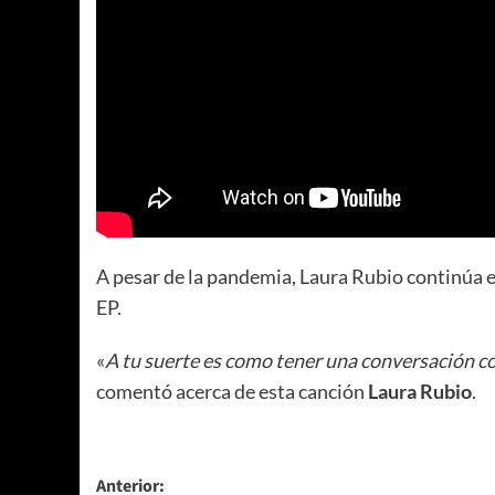
A pesar de la pandemia, Laura Rubio continúa en
EP.
«
A tu suerte es como tener una conversación c
comentó acerca de esta canción
Laura Rubio
.
Navegación
Anterior: