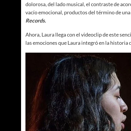
dolorosa, del lado musical, el contraste de ac
vacío emocional, productos del término de una 
Records.
Ahora, Laura llega con el videoclip de este senc
las emociones que Laura integró en la historia 