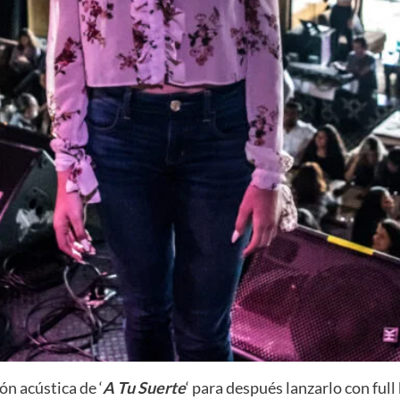
ón acústica de ‘
A Tu Suerte
‘ para después lanzarlo con full