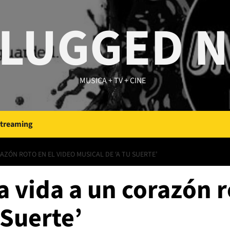
LUGGED 
MUSICA + TV + CINE
Streaming
AZÓN ROTO EN EL VIDEO MUSICAL DE ‘A TU SUERTE’
a vida a un corazón r
 Suerte’