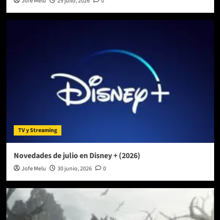
Jofe Melu
29 julio, 2026
0
TV y Streaming
Novedades de julio en Disney + (2026)
Jofe Melu
30 junio, 2026
0