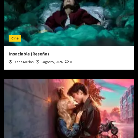
Cine
Insaciable (Reseña)
Diana Merlos
5 agosto, 2026
0