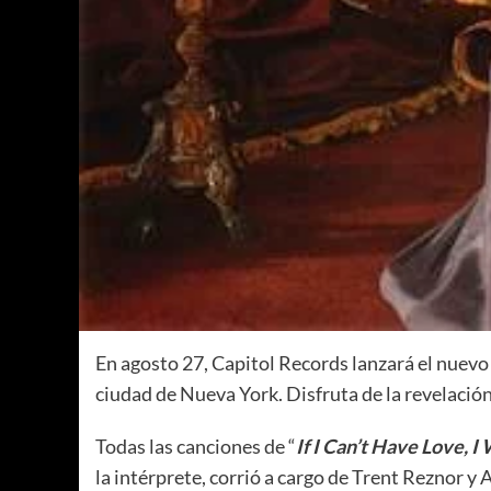
En agosto 27, Capitol Records lanzará el nuev
ciudad de Nueva York. Disfruta de la revelación
Todas las canciones de “
If
I Can’t Have Love, I
la intérprete, corrió a cargo de Trent Reznor y