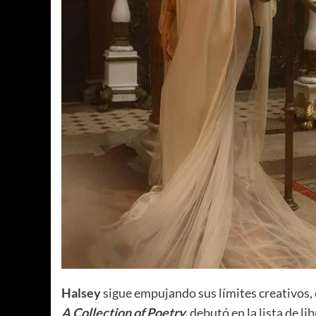
Halsey
sigue empujando sus límites creativos, 
A Collection of Poetry,
debutó en la lista de 