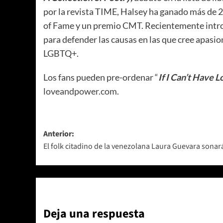
por la revista TIME, Halsey ha ganado más de
of Fame y un premio CMT. Recientemente introd
para defender las causas en las que cree apasi
LGBTQ+.
Los fans pueden pre-ordenar “
If I Can’t Have 
loveandpower.com
.
Navegación
Anterior:
El folk citadino de la venezolana Laura Guevara sonar
de
entradas
Deja una respuesta