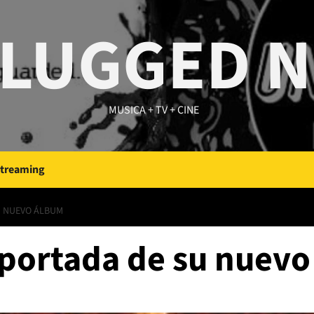
LUGGED 
MUSICA + TV + CINE
Streaming
U NUEVO ÁLBUM
a portada de su nuev