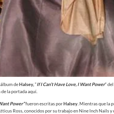
o álbum de
Halsey,
“
If I Can’t Have Love, I Want Power
” de
 de la portada aquí.
 Want Power”
fueron escritas por
Halsey
. Mientras que la 
 Atticus Ross, conocidos por su trabajo en Nine Inch Nails 