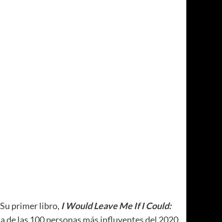
 Su primer libro,
I Would Leave Me If I Could:
a de las 100 personas más influyentes del 2020