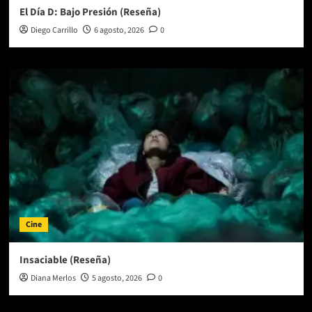
El Día D: Bajo Presión (Reseña)
Diego Carrillo
6 agosto, 2026
0
Cine
Insaciable (Reseña)
Diana Merlos
5 agosto, 2026
0