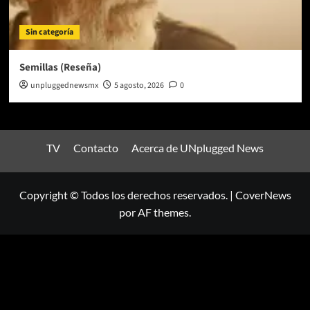
Sin categoría
Semillas (Reseña)
unpluggednewsmx
5 agosto, 2026
0
TV
Contacto
Acerca de UNplugged News
Copyright © Todos los derechos reservados.
|
CoverNews
por AF themes.