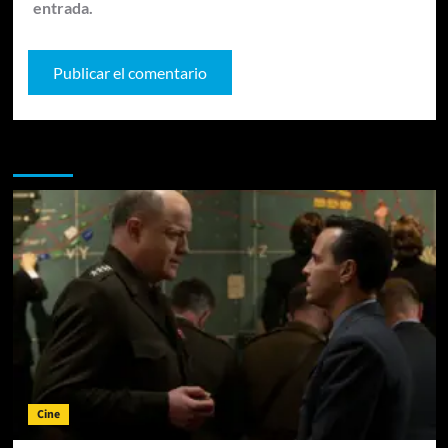
entrada.
Te pueden interesar
Cine