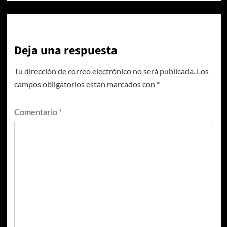
Deja una respuesta
Tu dirección de correo electrónico no será publicada.
Los
campos obligatorios están marcados con
*
Comentario
*