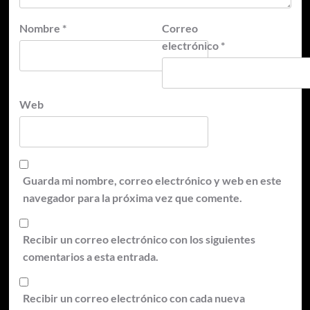
Nombre
*
Correo
electrónico
*
Web
Guarda mi nombre, correo electrónico y web en este
navegador para la próxima vez que comente.
Recibir un correo electrónico con los siguientes
comentarios a esta entrada.
Recibir un correo electrónico con cada nueva