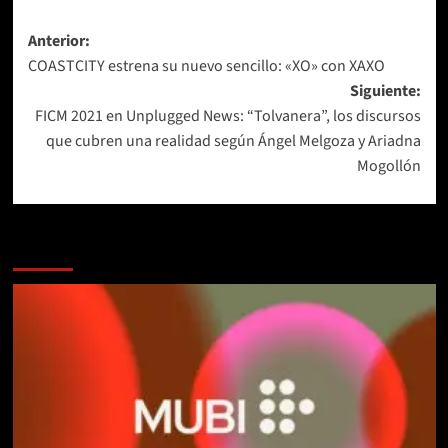
Navegación
Anterior:
COASTCITY estrena su nuevo sencillo: «XO» con XAXO
de
Siguiente:
entradas
FICM 2021 en Unplugged News: “Tolvanera”, los discursos
que cubren una realidad según Ángel Melgoza y Ariadna
Mogollón
Más historias