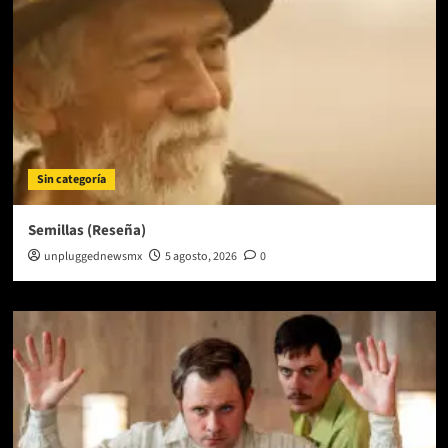
Sin categoría
Semillas (Reseña)
unpluggednewsmx
5 agosto, 2026
0