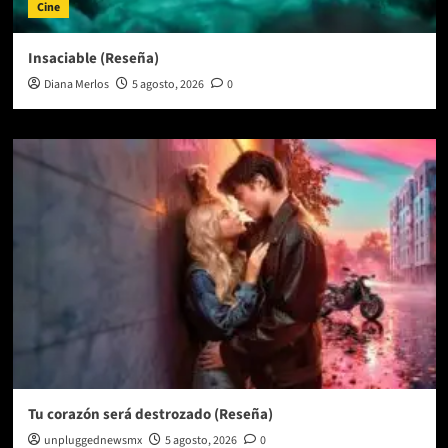
Cine
Insaciable (Reseña)
Diana Merlos
5 agosto, 2026
0
Tu corazón será destrozado (Reseña)
unpluggednewsmx
5 agosto, 2026
0