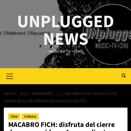
Saltar
al
UNPLUGGED
contenido
NEWS
MUSICA + TV + CINE
Primary
Menu
INICIO
2021
NOVIEMBRE
11
MACABRO FICH: DISFRUTA DEL
CIERRE DE SU RECORRIDO EN AGUASCALIENTES
Cine
Cultura
MACABRO FICH: disfruta del cierre