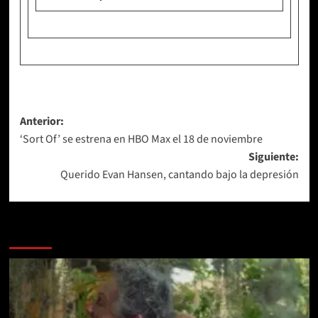
Navegación
Anterior:
‘Sort Of’ se estrena en HBO Max el 18 de noviembre
de
Siguiente:
entradas
Querido Evan Hansen, cantando bajo la depresión
Más historias