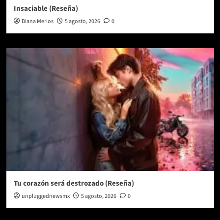
Insaciable (Reseña)
Diana Merlos
5 agosto, 2026
0
Tu corazón será destrozado (Reseña)
unpluggednewsmx
5 agosto, 2026
0