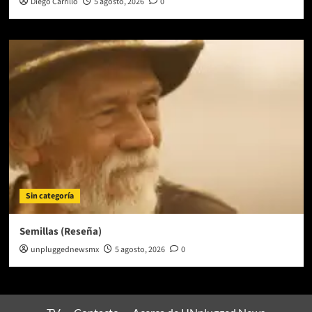
Diego Carrillo
5 agosto, 2026
0
Sin categoría
Semillas (Reseña)
unpluggednewsmx
5 agosto, 2026
0