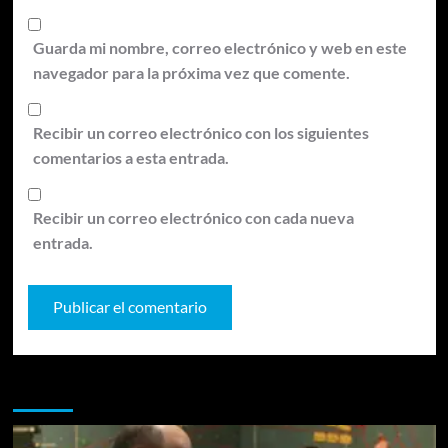
Guarda mi nombre, correo electrónico y web en este
navegador para la próxima vez que comente.
Recibir un correo electrónico con los siguientes
comentarios a esta entrada.
Recibir un correo electrónico con cada nueva
entrada.
Te pueden interesar