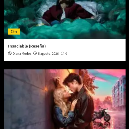
Cine
Insaciable (Reseña)
Diana Merlos
5 agosto, 2026
0