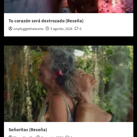
Tu corazón será destrozado (Reseña)
unpluggednewsmx
5 agosto, 2026
0
Señoritas (Reseña)