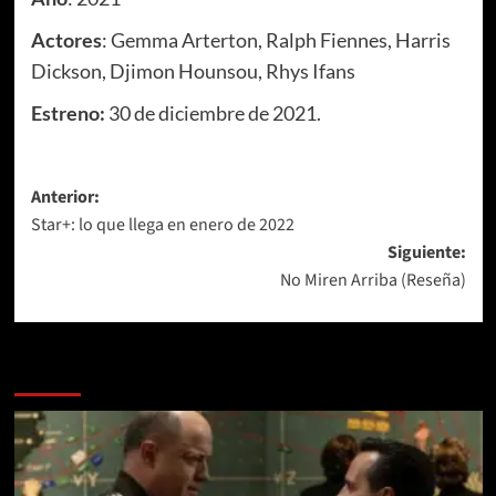
Actores
: Gemma Arterton, Ralph Fiennes, Harris
Dickson, Djimon Hounsou, Rhys Ifans
Estreno:
30 de diciembre de 2021.
Navegación
Anterior:
Star+: lo que llega en enero de 2022
de
Siguiente:
entradas
No Miren Arriba (Reseña)
Más historias