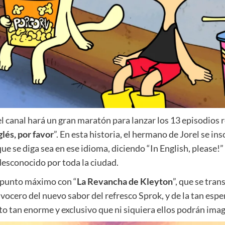
l canal hará un gran maratón para lanzar los 13 episodios
glés, por favor
”. En esta historia, el hermano de Jorel se ins
que se diga sea en ese idioma, diciendo “In English, please
esconocido por toda la ciudad.
u punto máximo con “
La Revancha de Kleyton
”, que se tran
 vocero del nuevo sabor del refresco Sprok, y de la tan esp
nto tan enorme y exclusivo que ni siquiera ellos podrán imag