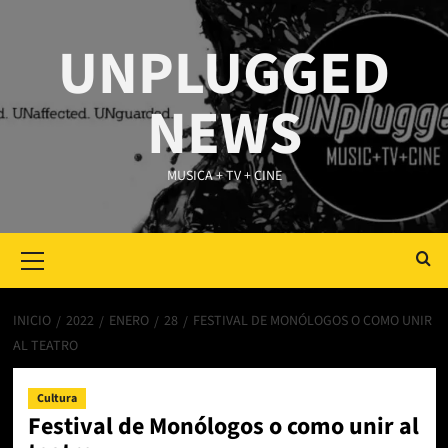
Saltar
al
UNPLUGGED
contenido
NEWS
MUSICA + TV + CINE
Primary
Menu
INICIO
2022
ENERO
28
FESTIVAL DE MONÓLOGOS O COMO UNIR
AL TEATRO
Cultura
Festival de Monólogos o como unir al