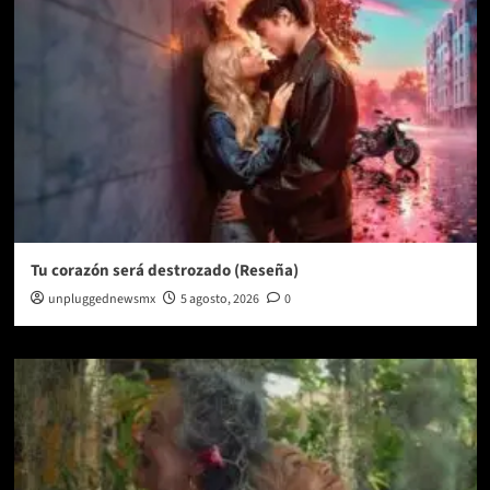
Tu corazón será destrozado (Reseña)
unpluggednewsmx
5 agosto, 2026
0