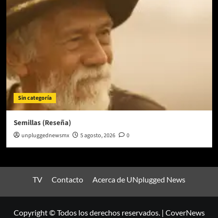
Sin categoría
Semillas (Reseña)
unpluggednewsmx
5 agosto, 2026
0
TV
Contacto
Acerca de UNplugged News
Copyright © Todos los derechos reservados.
|
CoverNews