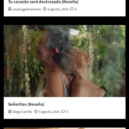
Tu corazón será destrozado (Reseña)
unpluggednewsmx
5 agosto, 2026
0
Señoritas (Reseña)
Diego Carrillo
5 agosto, 2026
0