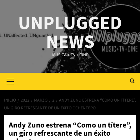
Saltar
al
UNPLUGGED
contenido
NEWS
MUSICA + TV + CINE
Primary
Menu
INICIO
2022
MARZO
2
ANDY ZUNO ESTRENA “COMO UN TÍTERE”,
UN GIRO REFRESCANTE DE UN ÉXITO OCHENTERO
Andy Zuno estrena “Como un títere”,
un giro refrescante de un éxito