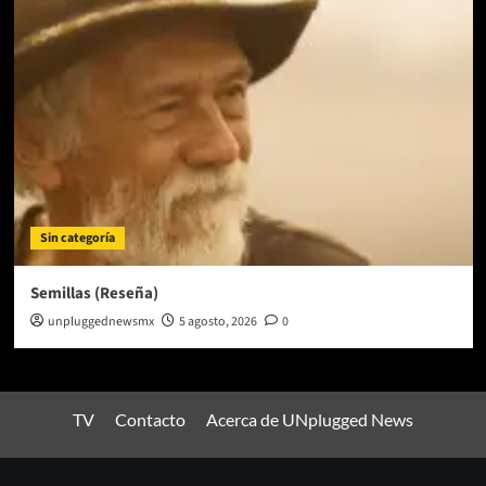
Sin categoría
Semillas (Reseña)
unpluggednewsmx
5 agosto, 2026
0
TV
Contacto
Acerca de UNplugged News