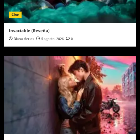
Cine
Insaciable (Reseña)
Diana Merlos
5 agosto, 2026
0