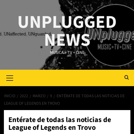
Saltar
al
UNPLUGGED
contenido
NEWS
MUSICA + TV + CINE
Primary
Menu
INICIO
2022
MARZO
9
ENTÉRATE DE TODAS LAS NOTICIAS DE
LEAGUE OF LEGENDS EN TROVO
Entérate de todas las noticias de
League of Legends en Trovo