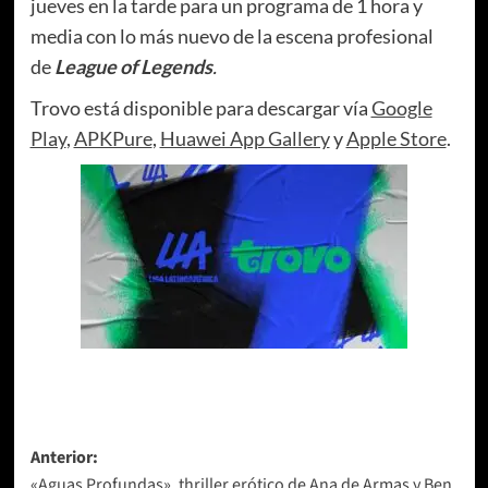
jueves en la tarde para un programa de 1 hora y
media con lo más nuevo de la escena profesional
de
League of Legends
.
Trovo está disponible para descargar vía
Google
Play
,
APKPure
,
Huawei App Gallery
y
Apple Store
.
Navegación
Anterior:
«Aguas Profundas», thriller erótico de Ana de Armas y Ben