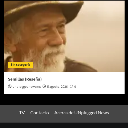
Sin categoría
Semillas (Reseña)
unpluggednewsmx
5 agosto, 2026
0
TV
Contacto
Acerca de UNplugged News