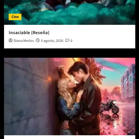
Cine
Insaciable (Reseña)
Diana Merlos
5 agosto, 2026
0