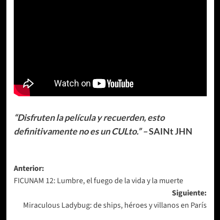
“Disfruten la película y recuerden, esto
definitivamente no es un CULto.” –
SAINt JHN
Navegación
Anterior:
FICUNAM 12: Lumbre, el fuego de la vida y la muerte
de
Siguiente:
entradas
Miraculous Ladybug: de ships, héroes y villanos en París