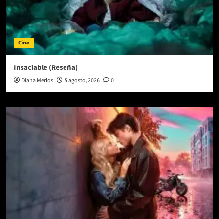
Cine
Insaciable (Reseña)
Diana Merlos
5 agosto, 2026
0