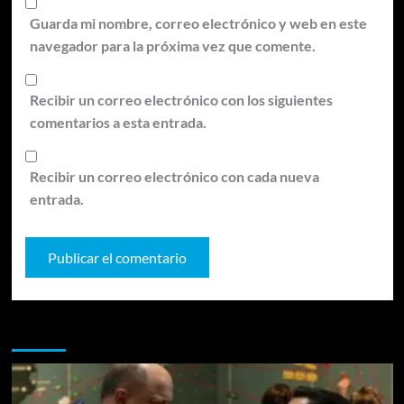
Guarda mi nombre, correo electrónico y web en este
navegador para la próxima vez que comente.
Recibir un correo electrónico con los siguientes
comentarios a esta entrada.
Recibir un correo electrónico con cada nueva
entrada.
Te pueden interesar