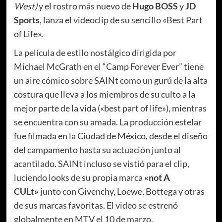
West)
y el rostro más nuevo de
Hugo BOSS
y
JD
Sports
, lanza el videoclip de su sencillo «Best Part
of Life».
La película de estilo nostálgico dirigida por
Michael McGrath en el “Camp Forever Ever” tiene
un aire cómico sobre SAINt como un gurú de la alta
costura que lleva a los miembros de su culto a la
mejor parte de la vida («best part of life»), mientras
se encuentra con su amada. La producción estelar
fue filmada en la Ciudad de México, desde el diseño
del campamento hasta su actuación junto al
acantilado. SAINt incluso se vistió para el clip,
luciendo looks de su propia marca
«not A
CULt»
junto con Givenchy, Loewe, Bottega y otras
de sus marcas favoritas. El video se estrenó
globalmente en MTV el 10 de marzo.