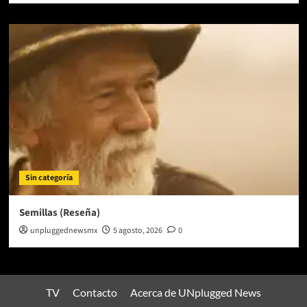
Sin categoría
Semillas (Reseña)
unpluggednewsmx
5 agosto, 2026
0
TV
Contacto
Acerca de UNplugged News