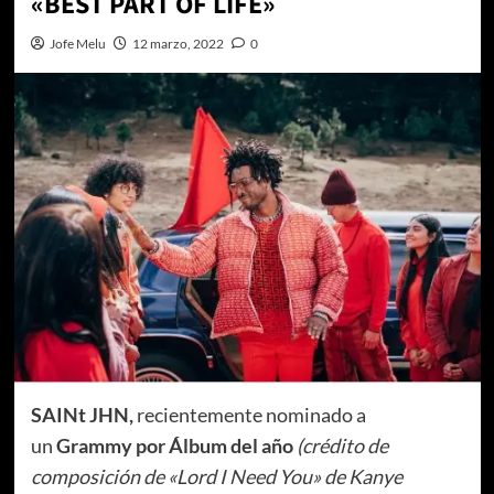
«BEST PART OF LIFE»
Jofe Melu
12 marzo, 2022
0
SAINt JHN,
recientemente nominado a
un
Grammy por Álbum del año
(crédito de
composición de «Lord I Need You» de Kanye