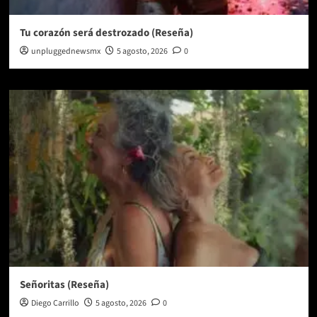
Tu corazón será destrozado (Reseña)
unpluggednewsmx
5 agosto, 2026
0
Señoritas (Reseña)
Diego Carrillo
5 agosto, 2026
0