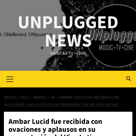
Saltar
al
UNPLUGGED
contenido
NEWS
MUSICA + TV + CINE
Primary
Menu
INICIO
2022
MARZO
24
AMBAR LUCID FUE RECIBIDA CON
OVACIONES Y APLAUSOS EN SU PRESENTACIÓN DEL VIVE LATINO
Ambar Lucid fue recibida con
ovaciones y aplausos en su