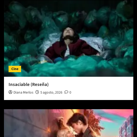
Cine
Insaciable (Reseña)
Diana Merlos
5 agosto, 2026
0