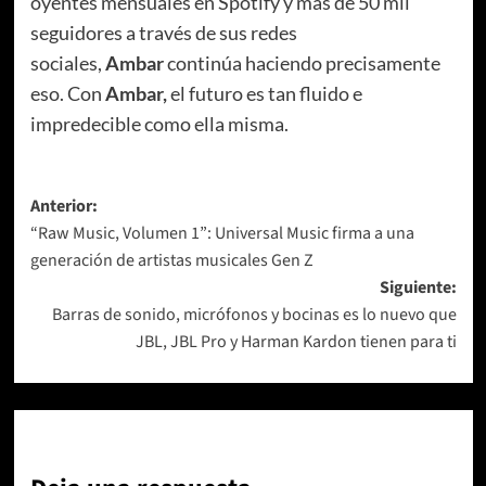
oyentes mensuales en Spotify y más de 50 mil
seguidores a través de sus redes
sociales,
Ambar
continúa haciendo precisamente
eso. Con
Ambar,
el futuro es tan fluido e
impredecible como ella misma.
Navegación
Anterior:
“Raw Music, Volumen 1”: Universal Music firma a una
de
generación de artistas musicales Gen Z
entradas
Siguiente:
Barras de sonido, micrófonos y bocinas es lo nuevo que
JBL, JBL Pro y Harman Kardon tienen para ti