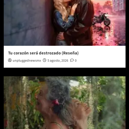
Tu corazón será destrozado (Reseña)
unpluggednewsmx
5 agosto, 2026
0