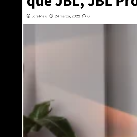
que JBL, JBL Pr
Jofe Melu
24 marzo, 2022
0