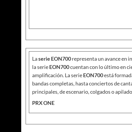
La
serie EON700
representa un avance en in
la serie
EON700
cuentan con lo último en ci
amplificación. La serie
EON700
está formada
bandas completas, hasta conciertos de canta
principales, de escenario, colgados o apilad
PRX ONE