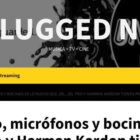
LUGGED 
MUSICA + TV + CINE
Streaming
 Y BOCINAS ES LO NUEVO QUE JBL, JBL PRO Y HARMAN KARDON TIENEN PA
, micrófonos y bocin