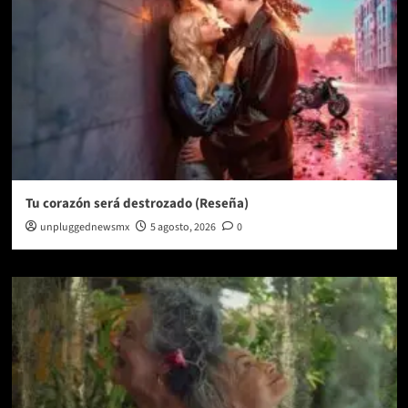
Tu corazón será destrozado (Reseña)
unpluggednewsmx
5 agosto, 2026
0