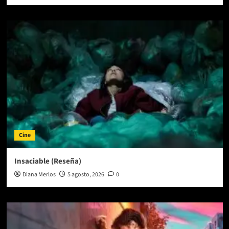
Cine
Insaciable (Reseña)
Diana Merlos
5 agosto, 2026
0