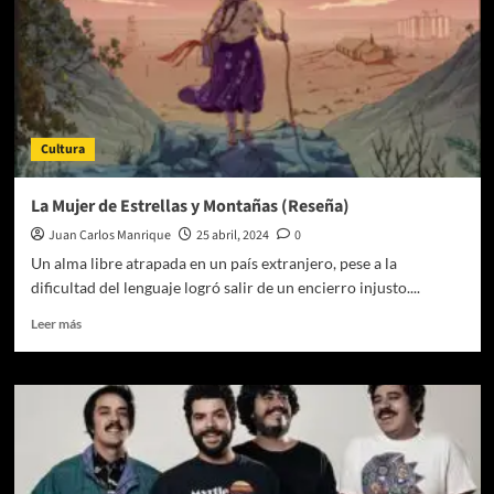
Indie
Rocks
Cultura
La Mujer de Estrellas y Montañas (Reseña)
Juan Carlos Manrique
25 abril, 2024
0
Un alma libre atrapada en un país extranjero, pese a la
dificultad del lenguaje logró salir de un encierro injusto....
Leer
Leer más
más
sobre
La
Mujer
de
Estrellas
y
Montañas