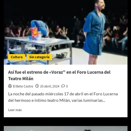
Disney
se
une
a
CCXP
México
Cultura
Sin categoría
Así fue el estreno de «Voraz” en el Foro Lucerna del
Teatro Milán
El Beto Castro
20 abril, 2024
0
La noche del pasado miércoles 17 de abril en el Foro Lucerna
del hermoso e intimo teatro Milán, varias luminarias...
Leer
Leer más
más
sobre
Así