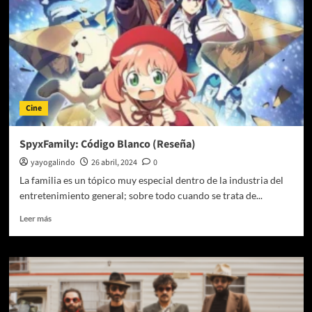
Cine
SpyxFamily: Código Blanco (Reseña)
yayogalindo
26 abril, 2024
0
La familia es un tópico muy especial dentro de la industria del
entretenimiento general; sobre todo cuando se trata de...
Leer
Leer más
más
sobre
SpyxFamily:
Código
Blanco
(Reseña)