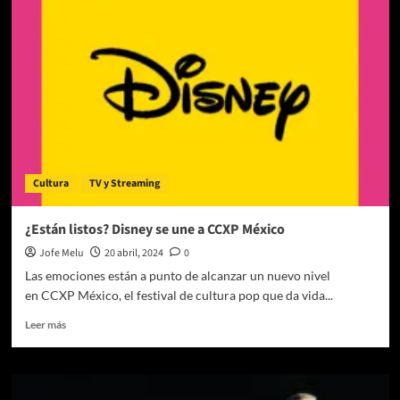
palomera
inspirada
en
«Garfield:
Fuera
de
Casa»
Cultura
TV y Streaming
¿Están listos? Disney se une a CCXP México
Jofe Melu
20 abril, 2024
0
Las emociones están a punto de alcanzar un nuevo nivel
en CCXP México, el festival de cultura pop que da vida...
Leer
Leer más
más
sobre
¿Están
listos?