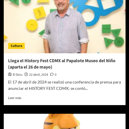
harán
del
Foro
Indie
Rocks
una
fiesta
con
Cultura
su
Quinceañera
Tour
Llega el History Fest CDMX al Papalote Museo del Niño
(aparta el 26 de mayo)
El Sinu
22 abril, 2024
0
El 17 de abril de 2024 se realizó una conferencia de prensa para
anunciar el HISTORY FEST CDMX; se contó...
Leer
Leer más
más
sobre
Llega
el
History