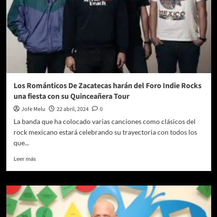
(Reseña)
Los Románticos De Zacatecas harán del Foro Indie Rocks
una fiesta con su Quinceañera Tour
Jofe Melu
22 abril, 2024
0
La banda que ha colocado varias canciones como clásicos del
rock mexicano estará celebrando su trayectoria con todos los
que...
Leer
Leer más
más
sobre
Los
Románticos
De
Zacatecas