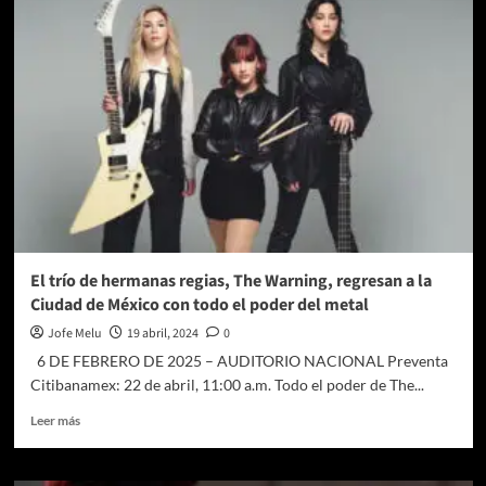
fue
el
estreno
de
«Voraz”
en
el
Foro
Lucerna
del
Teatro
Milán
El trío de hermanas regias, The Warning, regresan a la
Ciudad de México con todo el poder del metal
Jofe Melu
19 abril, 2024
0
6 DE FEBRERO DE 2025 – AUDITORIO NACIONAL Preventa
Citibanamex: 22 de abril, 11:00 a.m. Todo el poder de The...
Leer
Leer más
más
sobre
El