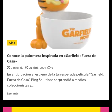
Fest
CDMX
al
Papalote
Museo
del
Niño
(aparta
el
Cine
26
de
mayo)
Conoce la palomera inspirada en «Garfield: Fuera de
Casa»
Jofe Melu
21 abril, 2024
0
En anticipación al estreno de la tan esperada película "Garfield:
Fuera de Casa", Ping Solutions sorprendió a medios,
coleccionistas y...
Leer
Leer más
más
sobre
Conoce
la