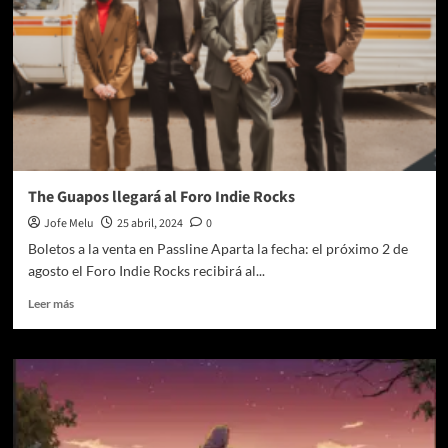
The Guapos llegará al Foro Indie Rocks
Jofe Melu
25 abril, 2024
0
Boletos a la venta en Passline Aparta la fecha: el próximo 2 de
agosto el Foro Indie Rocks recibirá al...
Leer
Leer más
más
sobre
The
Guapos
llegará
al
Foro