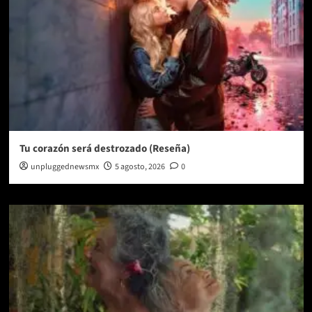
Tu corazón será destrozado (Reseña)
unpluggednewsmx
5 agosto, 2026
0