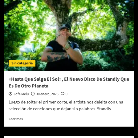
a
Cinépolis
+QUE
CINE:
Vive
la
magia
de
IVE
THE
Sin categoría
1ST
WORLD
TOUR
«Hasta Que Salga El Sol», El Nuevo Disco De Standly Que
in
Es De Otro Planeta
CINEMA
Jofe Melu
30 enero, 2025
0
Luego de soltar el primer corte, el artista nos deleita con una
selección de canciones que dejan sin palabras. Standly...
Leer
Leer más
más
sobre
«Hasta