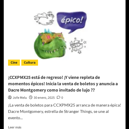
Que
Salga
El
Sol»,
El
Nuevo
Disco
De
Standly
Que
Es
Cine
Cultura
De
Otro
Planeta
¡CCXPMX25 está de regreso! ¡Y viene repleta de
momentos épicos! Inicia la venta de boletos y anuncia a
Dacre Montgomery como invitado de lujo ??
Jofe Melu
30 enero, 2025
0
¡La venta de boletos para CCXPMX25 arranca de manera épica!
Dacre Montgomery, estrella de Stranger Things, se une al
evento...
Leer
Leer más