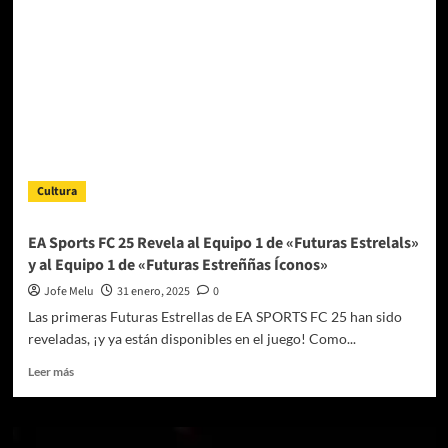
ellos’
(Reseña)
Cultura
EA Sports FC 25 Revela al Equipo 1 de «Futuras Estrelals»
y al Equipo 1 de «Futuras Estreññas Íconos»
Jofe Melu
31 enero, 2025
0
Las primeras Futuras Estrellas de EA SPORTS FC 25 han sido
reveladas, ¡y ya están disponibles en el juego! Como...
Leer
Leer más
más
sobre
EA
Sports