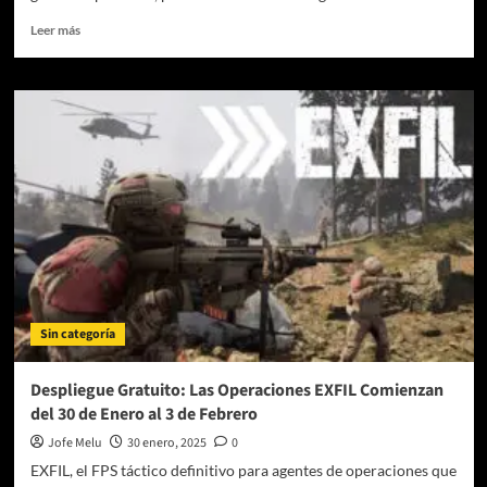
de
Leer
Leer más
lujo
más
??
sobre
Mubi
y
Lolo
se
unen
por
el
estreno
en
streaming
de
‘Queer’
Sin categoría
Despliegue Gratuito: Las Operaciones EXFIL Comienzan
del 30 de Enero al 3 de Febrero
Jofe Melu
30 enero, 2025
0
EXFIL, el FPS táctico definitivo para agentes de operaciones que