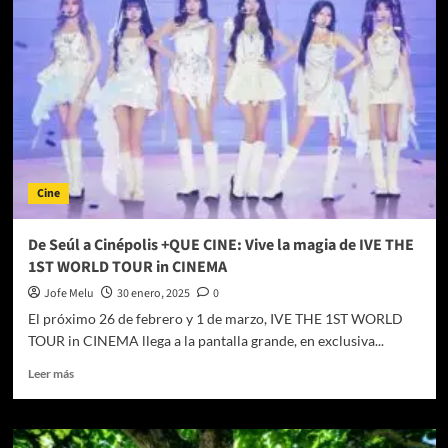
en
el
altar
(Reseña)
Cine
De Seúl a Cinépolis +QUE CINE: Vive la magia de IVE THE
1ST WORLD TOUR in CINEMA
Jofe Melu
30 enero, 2025
0
El próximo 26 de febrero y 1 de marzo, IVE THE 1ST WORLD
TOUR in CINEMA llega a la pantalla grande, en exclusiva...
Leer
Leer más
más
sobre
De
Seúl