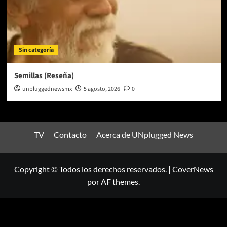
Sin categoría
Semillas (Reseña)
unpluggednewsmx
5 agosto, 2026
0
TV
Contacto
Acerca de UNplugged News
Copyright © Todos los derechos reservados.
|
CoverNews
por AF themes.