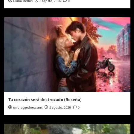
Diana Merlos
5 agosto, 2026
0
Tu corazón será destrozado (Reseña)
unpluggednewsmx
5 agosto, 2026
0