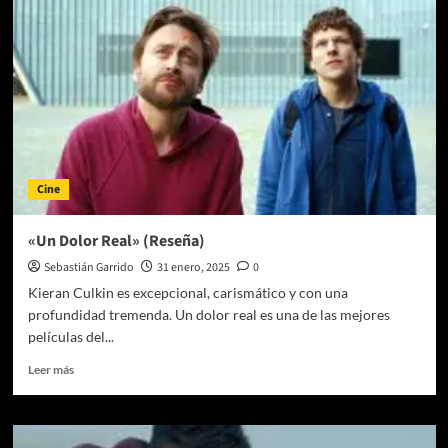
estrena
«Kowalski»
en
el
circuito
Off-
Broadway
junto
a
Brandon
Cine
Flynn
y
Robin
«Un Dolor Real» (Reseña)
Lord
Sebastián Garrido
31 enero, 2025
0
Taylor
Kieran Culkin es excepcional, carismático y con una
profundidad tremenda. Un dolor real es una de las mejores
películas del...
Leer
Leer más
más
sobre
«Un
Dolor