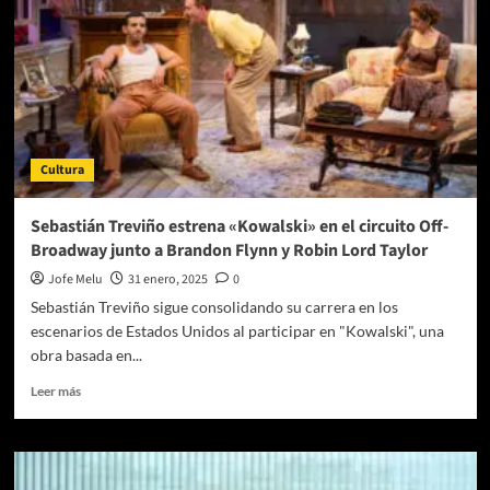
Cultura
Sebastián Treviño estrena «Kowalski» en el circuito Off-
Broadway junto a Brandon Flynn y Robin Lord Taylor
Jofe Melu
31 enero, 2025
0
Sebastián Treviño sigue consolidando su carrera en los
escenarios de Estados Unidos al participar en "Kowalski", una
obra basada en...
Leer
Leer más
más
sobre
Sebastián
Treviño