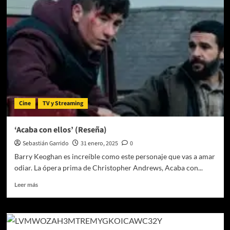
Real»
(Reseña)
Cine
TV y Streaming
‘Acaba con ellos’ (Reseña)
Sebastián Garrido
31 enero, 2025
0
Barry Keoghan es increíble como este personaje que vas a amar
odiar. La ópera prima de Christopher Andrews, Acaba con...
Leer
Leer más
más
sobre
‘Acaba
con