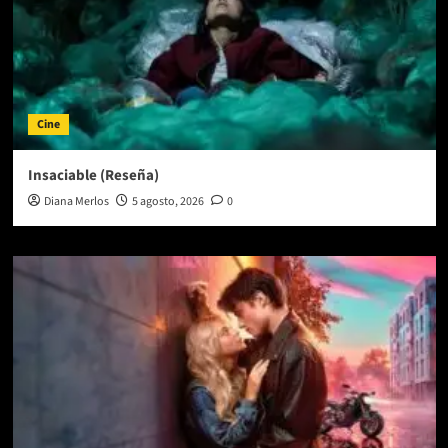
Cine
Insaciable (Reseña)
Diana Merlos
5 agosto, 2026
0