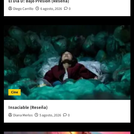
El Día D: Bajo Presión (Reseña)
Diego Carrillo
6 agosto, 2026
0
Cine
Insaciable (Reseña)
Diana Merlos
5 agosto, 2026
0