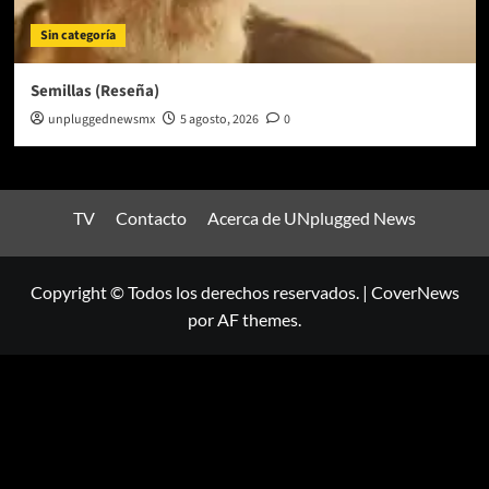
Sin categoría
Semillas (Reseña)
unpluggednewsmx
5 agosto, 2026
0
TV
Contacto
Acerca de UNplugged News
Copyright © Todos los derechos reservados.
|
CoverNews
por AF themes.