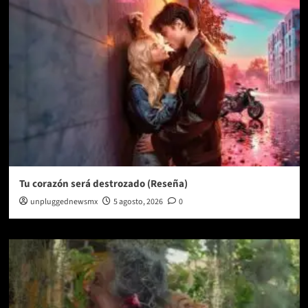
Tu corazón será destrozado (Reseña)
unpluggednewsmx
5 agosto, 2026
0