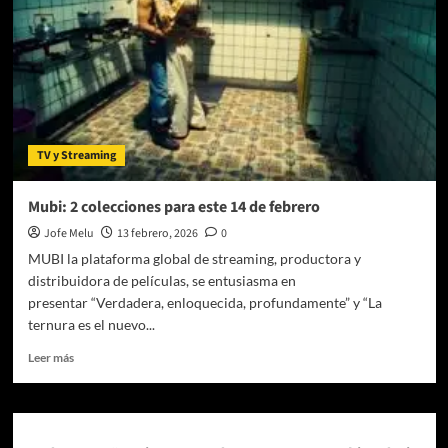
TV y Streaming
Mubi: 2 colecciones para este 14 de febrero
Jofe Melu
13 febrero, 2026
0
MUBI la plataforma global de streaming, productora y
distribuidora de películas, se entusiasma en
presentar “Verdadera, enloquecida, profundamente” y “La
ternura es el nuevo...
Leer
Leer más
más
sobre
Mubi:
2