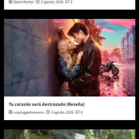
Diana Merlos
5 agosto, 2026
0
Tu corazón será destrozado (Reseña)
unpluggednewsmx
5 agosto, 2026
0