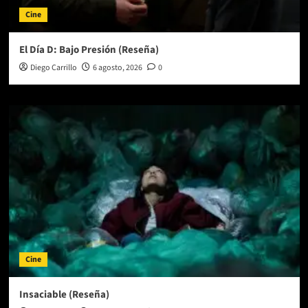
no
Cine
puedo
vivir
sin
El Día D: Bajo Presión (Reseña)
ti’”
Diego Carrillo
6 agosto, 2026
0
(entrevista)
Cine
Insaciable (Reseña)