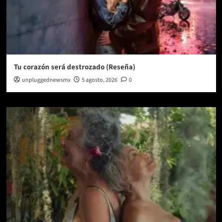
Tu corazón será destrozado (Reseña)
unpluggednewsmx
5 agosto, 2026
0