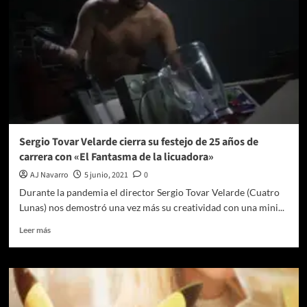
Sergio Tovar Velarde cierra su festejo de 25 años de
carrera con «El Fantasma de la licuadora»
AJ Navarro
5 junio, 2021
0
Durante la pandemia el director Sergio Tovar Velarde (Cuatro
Lunas) nos demostró una vez más su creatividad con una mini...
Leer
Leer más
más
sobre
Sergio
Tovar
Velarde
cierra