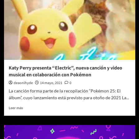
su
festejo
de
25
años
de
carrera
con
«El
Fantasma
de
Katy Perry presenta “Electric”, nueva canción y video
la
musical en colaboración con Pokémon
licuadora»
deaonihyde
14 mayo, 2021
0
La canción forma parte de la recopilación “Pokémon 25: El
álbum”, cuyo lanzamiento está previsto para otoño de 2021 La...
Leer
Leer más
más
sobre
Katy
Perry
presenta