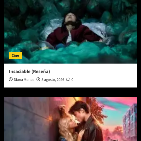
Cine
Insaciable (Reseña)
Diana Merlos
5 agosto, 2026
0