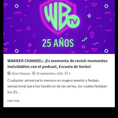
“Electric”,
nueva
canción
y
video
musical
en
colaboración
con
Pokémon
WARNER CHANNEL: ¡Es momento de revivir momentos
inolvidables con el podcast, Escuela de Series!
Altair Vázquez
30 septiembre, 2020
0
Cualquier aniversario merece un magno evento y festejo
sensacional para los fanáticos de las series, los cuales festejan
los 25...
Leer
Leer más
más
sobre
WARNER