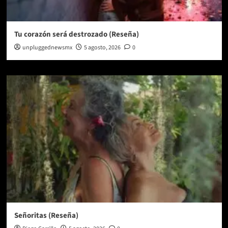
Tu corazón será destrozado (Reseña)
unpluggednewsmx
5 agosto, 2026
0
Señoritas (Reseña)