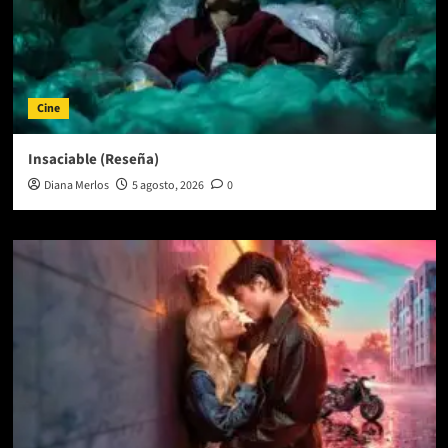
Cine
Insaciable (Reseña)
Diana Merlos
5 agosto, 2026
0