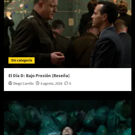
con
HOLO-
DAY
BASH
2020
Sin categoría
El Día D: Bajo Presión (Reseña)
Diego Carrillo
6 agosto, 2026
0