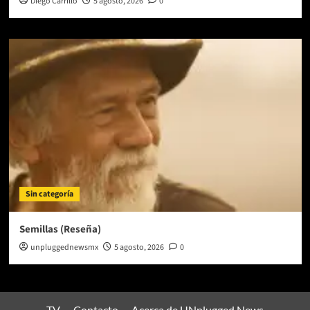
Diego Carrillo
5 agosto, 2026
0
Sin categoría
Semillas (Reseña)
unpluggednewsmx
5 agosto, 2026
0
TV
Contacto
Acerca de UNplugged News