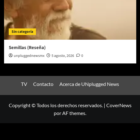
Sin categoría
Semillas (Reseña)
unpluggednewsmx
5 agosto, 2026
0
TV
Contacto
Acerca de UNplugged News
Copyright © Todos los derechos reservados.
|
CoverNews
por AF themes.