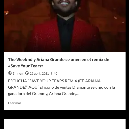
The Weeknd y Ariana Grande se unen en el remix de
«Save Your Tears»
Erimon
25 abril, 2021
0
ESCUCHA “SAVE YOUR TEARS REMIX (FT. ARIANA
GRANDE)” AQUÍ El ícono de ventas Diamante se unió con la
ganadora del Grammy, Ariana Grande,...
Leer
Leer más
más
sobre
The
Weeknd