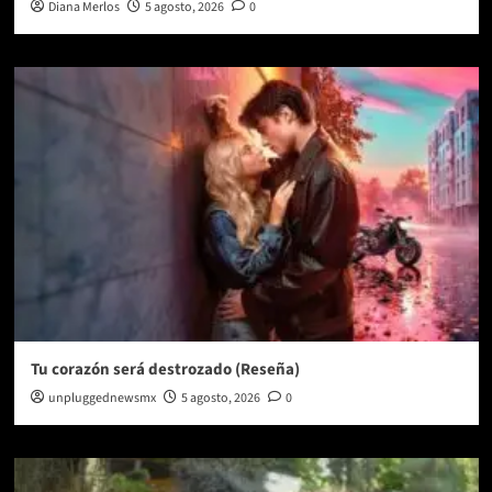
Diana Merlos
5 agosto, 2026
0
Tu corazón será destrozado (Reseña)
unpluggednewsmx
5 agosto, 2026
0