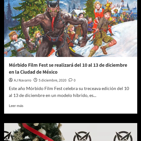
Mórbido Film Fest se realizará del 10 al 13 de diciembre
en la Ciudad de México
AJ Navarro
5 diciembre, 2020
0
Este año Mórbido Film Fest celebra su treceava edición del 10
al 13 de diciembre en un modelo híbrido, es...
Leer
Leer más
más
sobre
Mórbido
Film
Fest
se