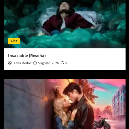
Cine
Insaciable (Reseña)
Diana Merlos
5 agosto, 2026
0