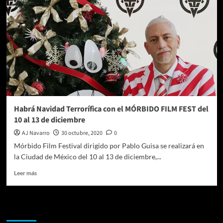
realizará
del
10
al
13
de
diciembre
en
la
Ciudad
de
Habrá Navidad Terrorífica con el MÓRBIDO FILM FEST del
México
10 al 13 de diciembre
AJ Navarro
30 octubre, 2020
0
Mórbido Film Festival dirigido por Pablo Guisa se realizará en
la Ciudad de México del 10 al 13 de diciembre,...
Leer
Leer más
más
sobre
Habrá
Te pueden interesar
Navidad
Terrorífica