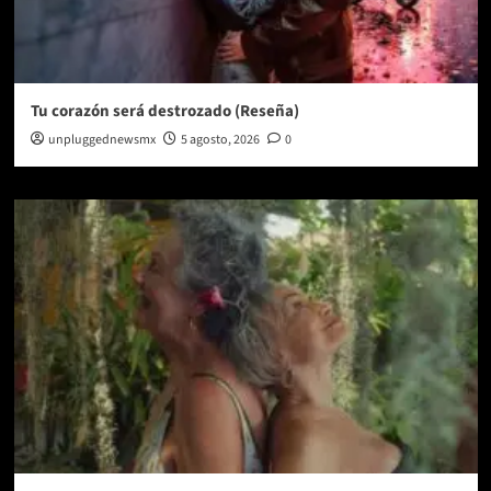
Tu corazón será destrozado (Reseña)
unpluggednewsmx
5 agosto, 2026
0