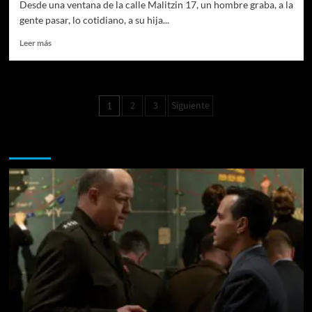
de
Desde una ventana de la calle Malitzin 17, un hombre graba, a la
México
gente pasar, lo cotidiano, a su hija...
Leer
Leer más
más
sobre
MALITZIN
17:
Paginación
2
3
Siguiente
1
La
de
tórtola
desde
Te pueden interesar
entradas
la
ventana.