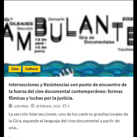
Gira
de
Documentales
cumple
20
años!
Cine
Cultura
Intersecciones y Resistencias son punto de encuentro de
la fuerza del cine documental contemporáneo: formas
fílmicas y luchas por la justicia.
Jofe Melu
26 febrero, 2025
0
La sección Intersecciones, uno de los centros gravitacionales de
la Gira, expande el lenguaje del cine documental a partir de
una...
Leer