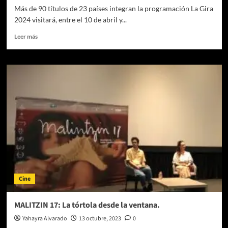
Más de 90 títulos de 23 países integran la programación La Gira
2024 visitará, entre el 10 de abril y...
Leer
Leer más
más
sobre
La
19.ª
edición
de
Ambulante
Gira
de
Documentales
inicia
su
recorrido
el
Cine
10
de
abril
MALITZIN 17: La tórtola desde la ventana.
en
Yahayra Alvarado
13 octubre, 2023
0
Ciudad