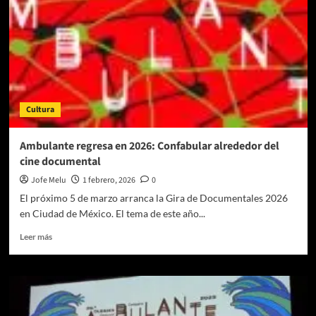
Cultura
Ambulante regresa en 2026: Confabular alrededor del
cine documental
Jofe Melu
1 febrero, 2026
0
El próximo 5 de marzo arranca la Gira de Documentales 2026
en Ciudad de México. El tema de este año...
Leer
Leer más
más
sobre
Ambulante
regresa
en
2026: