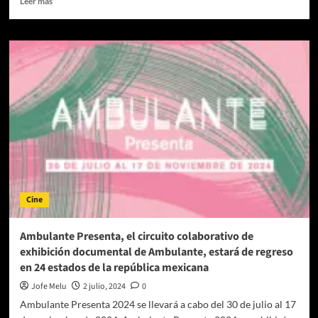
Leer más
más
sobre
Intersecciones
y
Resistencias
son
punto
de
encuentro
de
la
fuerza
del
cine
Cine
documental
contemporáneo:
formas
Ambulante Presenta, el circuito colaborativo de
fílmicas
exhibición documental de Ambulante, estará de regreso
y
en 24 estados de la república mexicana
luchas
por
Jofe Melu
2 julio, 2024
0
la
Ambulante Presenta 2024 se llevará a cabo del 30 de julio al 17
justicia.