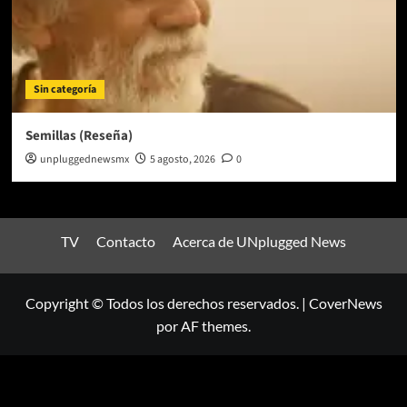
Sin categoría
Semillas (Reseña)
unpluggednewsmx
5 agosto, 2026
0
TV
Contacto
Acerca de UNplugged News
Copyright © Todos los derechos reservados.
|
CoverNews
por AF themes.