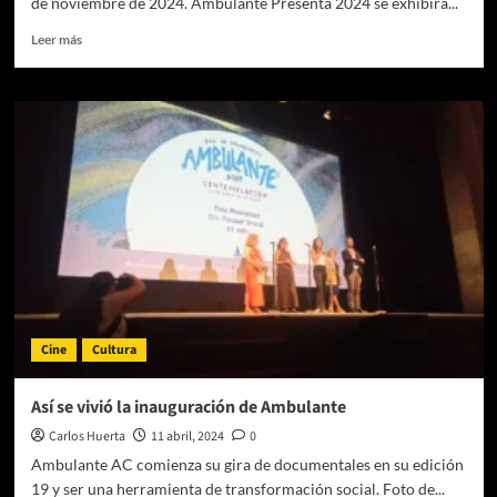
de noviembre de 2024. Ambulante Presenta 2024 se exhibirá...
Leer
Leer más
más
sobre
Ambulante
Presenta,
el
circuito
colaborativo
de
exhibición
documental
de
Ambulante,
estará
de
Cine
Cultura
regreso
en
24
Así se vivió la inauguración de Ambulante
estados
Carlos Huerta
11 abril, 2024
0
de
la
Ambulante AC comienza su gira de documentales en su edición
república
19 y ser una herramienta de transformación social. Foto de...