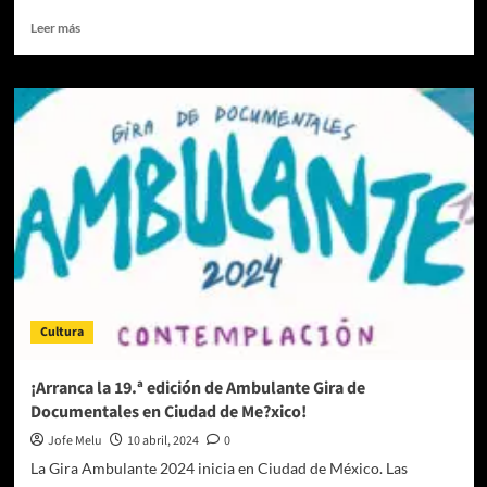
mexicana
Leer
Leer más
más
sobre
Así
se
vivió
la
inauguración
de
Ambulante
Cultura
¡Arranca la 19.ª edición de Ambulante Gira de
Documentales en Ciudad de Me?xico!
Jofe Melu
10 abril, 2024
0
La Gira Ambulante 2024 inicia en Ciudad de México. Las