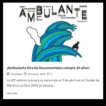
Ambulante
2025:
La
Caravana
Documental
Despliega
su
Mirada
Urgente
y
Necesaria
¡Ambulante Gira de Documentales cumple 20 años!
Jofe Melu
20 marzo, 2025
0
La 20.ª edición iniciará su recorrido el 3 de abril en la Ciudad de
Me?xico La Gira 2025 se llevará...
Leer
Leer más
más
sobre
¡Ambulante