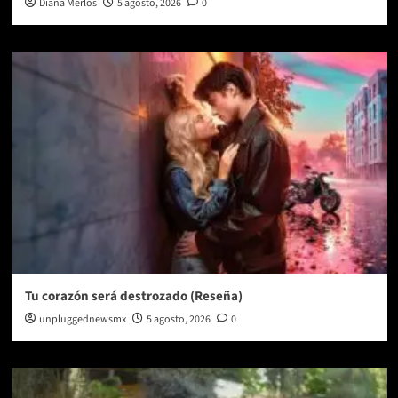
Diana Merlos
5 agosto, 2026
0
Tu corazón será destrozado (Reseña)
unpluggednewsmx
5 agosto, 2026
0