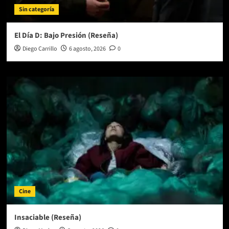
Sin categoría
El Día D: Bajo Presión (Reseña)
Diego Carrillo
6 agosto, 2026
0
Cine
Insaciable (Reseña)