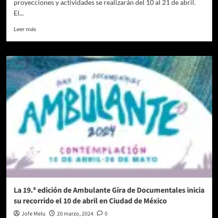
proyecciones y actividades se realizarán del 10 al 21 de abril.
El...
Leer
Leer más
más
sobre
¡Arranca
la
19.ª
edición
de
Ambulante
Gira
de
Documentales
en
Ciudad
de
Me?
xico!
La 19.ª edición de Ambulante Gira de Documentales inicia
su recorrido el 10 de abril en Ciudad de México
Jofe Melu
20 marzo, 2024
0