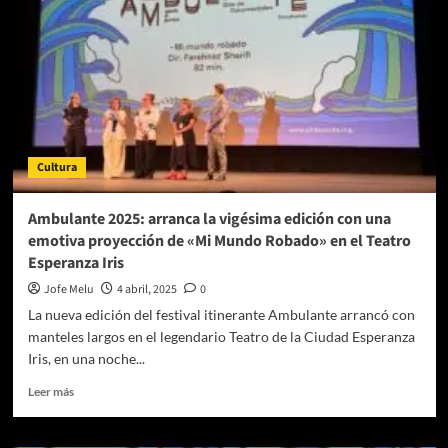
Confabular
alrededor
del
cine
documental
Cultura
Ambulante 2025: arranca la vigésima edición con una
emotiva proyección de «Mi Mundo Robado» en el Teatro
Esperanza Iris
Jofe Melu
4 abril, 2025
0
La nueva edición del festival itinerante Ambulante arrancó con
manteles largos en el legendario Teatro de la Ciudad Esperanza
Iris, en una noche...
Leer
Leer más
más
sobre
Ambulante