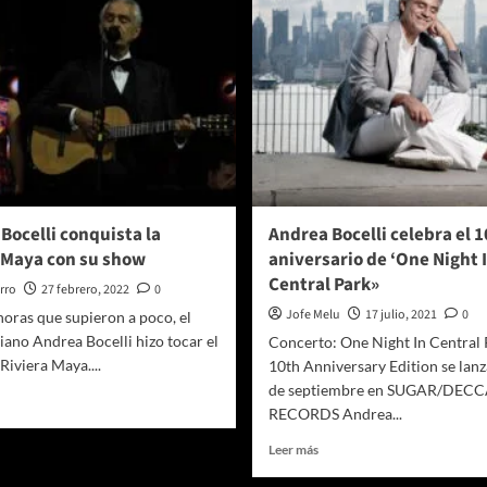
Bocelli conquista la
Andrea Bocelli celebra el 1
 Maya con su show
aniversario de ‘One Night 
Central Park»
rro
27 febrero, 2022
0
Jofe Melu
17 julio, 2021
0
horas que supieron a poco, el
liano Andrea Bocelli hizo tocar el
Concerto: One Night In Central 
 Riviera Maya....
10th Anniversary Edition se lanz
de septiembre en SUGAR/DEC
er
RECORDS Andrea...
ás
bre
Leer
Leer más
ndrea
más
celli