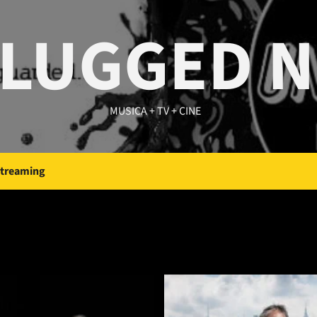
LUGGED 
MUSICA + TV + CINE
Streaming