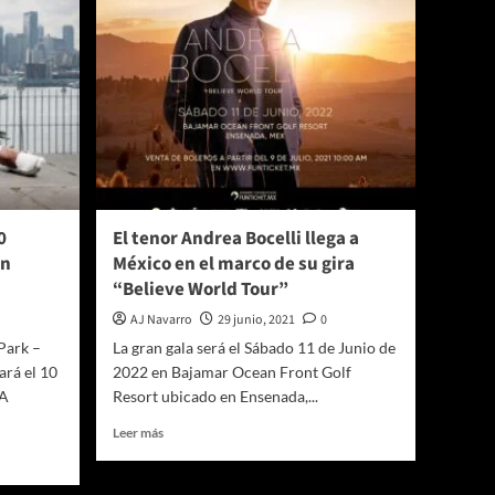
0
El tenor Andrea Bocelli llega a
In
México en el marco de su gira
“Believe World Tour”
AJ Navarro
29 junio, 2021
0
Park –
La gran gala será el Sábado 11 de Junio de
ará el 10
2022 en Bajamar Ocean Front Golf
CA
Resort ubicado en Ensenada,...
Leer
Leer más
más
sobre
El