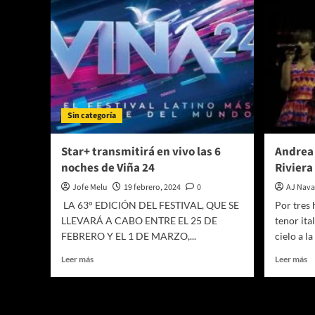
Sin categoría
Star+ transmitirá en vivo las 6
Andrea 
noches de Viña 24
Riviera
Jofe Melu
19 febrero, 2024
0
AJ Nava
LA 63° EDICIÓN DEL FESTIVAL, QUE SE
Por tres 
LLEVARÁ A CABO ENTRE EL 25 DE
tenor ita
FEBRERO Y EL 1 DE MARZO,...
cielo a la
Leer
Le
Leer más
Leer más
más
m
sobre
so
Star+
A
transmitirá
Bo