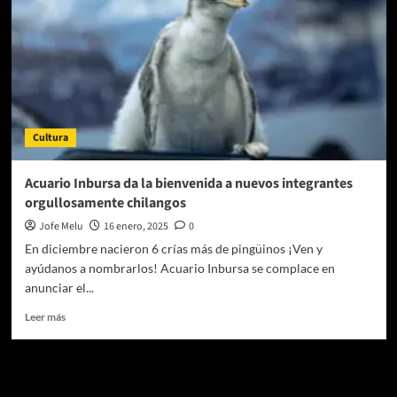
Cultura
Acuario Inbursa da la bienvenida a nuevos integrantes
orgullosamente chilangos
Jofe Melu
16 enero, 2025
0
En diciembre nacieron 6 crías más de pingüinos ¡Ven y
ayúdanos a nombrarlos! Acuario Inbursa se complace en
anunciar el...
Leer
Leer más
más
sobre
Acuario
Te pueden interesar
Inbursa