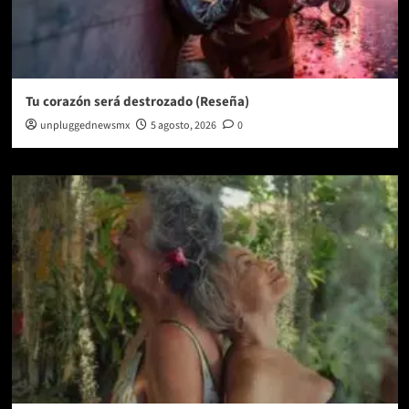
Tu corazón será destrozado (Reseña)
unpluggednewsmx
5 agosto, 2026
0