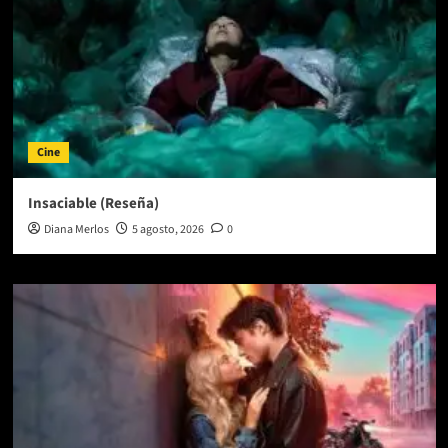
Cine
Insaciable (Reseña)
Diana Merlos
5 agosto, 2026
0