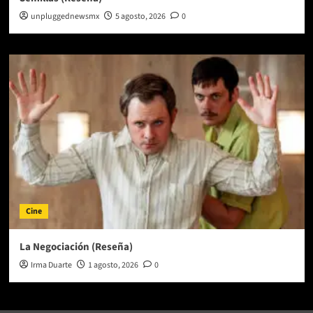
unpluggednewsmx
5 agosto, 2026
0
Cine
La Negociación (Reseña)
Irma Duarte
1 agosto, 2026
0