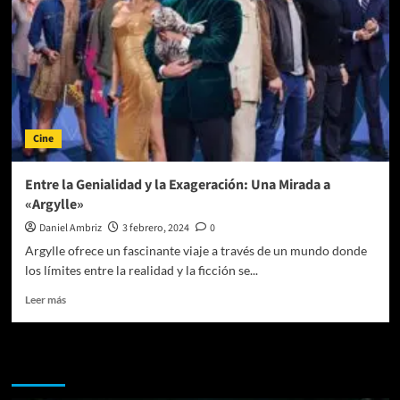
Cine
Entre la Genialidad y la Exageración: Una Mirada a
«Argylle»
Daniel Ambriz
3 febrero, 2024
0
Argylle ofrece un fascinante viaje a través de un mundo donde
los límites entre la realidad y la ficción se...
Leer
Leer más
más
sobre
Entre
Te pueden interesar
la
Genialidad
y