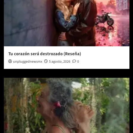
Tu corazón será destrozado (Reseña)
unpluggednewsmx
5 agosto, 2026
0