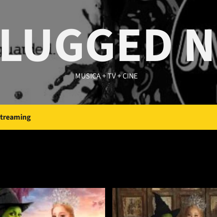
LUGGED 
MUSICA + TV + CINE
Streaming