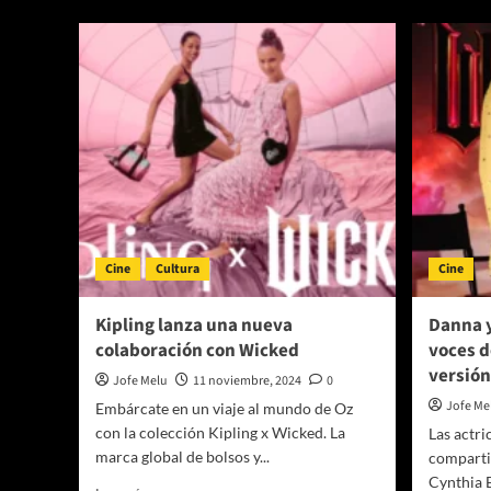
so
FOCKER-
W
¡Nuevo
F
tráiler
G
y
–
póster
La
disponibles
co
ahora!
d
u
ép
hi
q
n
Cine
Cultura
Cine
sa
q
ne
Kipling lanza una nueva
Danna y
colaboración con Wicked
voces d
versión
Jofe Melu
11 noviembre, 2024
0
Jofe Me
Embárcate en un viaje al mundo de Oz
con la colección Kipling x Wicked. La
Las actri
marca global de bolsos y...
comparti
Cynthia E
Leer