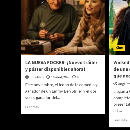
Cine
LA NUEVA FOCKER- ¡Nuevo tráiler
Wicked:
y póster disponibles ahora!
de una 
que ne
Jofe Melu
16 abril, 2026
0
Ángelit
Este noviembre, el ícono de la comedia y
ganador de un Emmy Ben Stiller y el dos
Llegué a
veces ganador del...
completo
presenta
Leer
Leer más
así,...
más
sobre
Le
Leer más
LA
m
NUEVA