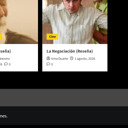
Cine
eseña)
La Negociación (Reseña)
newsmx
Irma Duarte
1 agosto, 2026
26
0
0
mes.