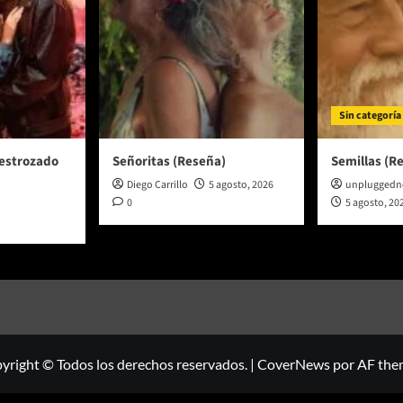
Sin categoría
destrozado
Señoritas (Reseña)
Semillas (R
Diego Carrillo
5 agosto, 2026
unplugged
0
5 agosto, 20
yright © Todos los derechos reservados.
|
CoverNews
por AF the