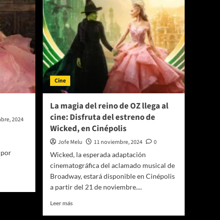
Cine
La magia del reino de OZ llega al
cine: Disfruta del estreno de
bre, 2024
Wicked, en Cinépolis
Jofe Melu
11 noviembre, 2024
0
 por
Wicked, la esperada adaptación
cinematográfica del aclamado musical de
Broadway, estará disponible en Cinépolis
a partir del 21 de noviembre....
Leer
Leer más
más