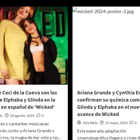
bre
icked:
or
ood
nclusión
e
na
ica
storia
ue
o
bía
ue
cesitaba
 Ceci de la Cueva son las
Ariana Grande y Cynthia E
e Elphaba y Glinda en la
confirman su química com
 en español de ‘Wicked’
Glinda y Elphaba en el nue
avance de Wicked
lu
29 agosto, 2024
0
Jofe Melu
15 mayo, 2024
0
ces y cantantes mexicanas
rán, junto a Ariana Grande y
Esta esperada adaptación
rivo, la magia de dar vida a las...
cinematográfica llegará a cines 