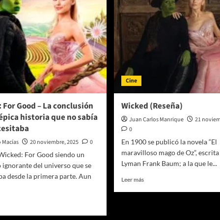
Cine
 For Good – La conclusión
Wicked (Reseña)
épica historia que no sabía
Juan Carlos Manrique
21 noviem
cesitaba
0
En 1900 se publicó la novela “El
o Macías
20 noviembre, 2025
0
maravilloso mago de Oz”, escrita
 Wicked: For Good siendo un
Lyman Frank Baum; a la que le...
 ignorante del universo que se
ba desde la primera parte. Aun
Leer
Leer más
más
sobre
er
Wicked
ás
(Reseña)