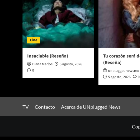
Cine
Insaciable (Reseña)
Tu corazón será 
(Reseña)
Diana Merlos
5 agosto, 2026
0
unpluggednewsmx
5 agosto, 2026
0
TV
Contacto
Acerca de UNplugged News
Cop