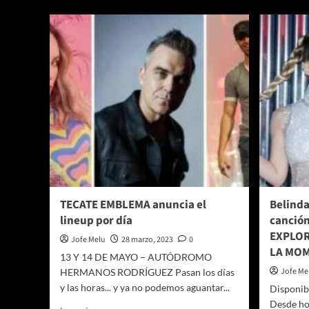
a
y
Toy
N
Story
u
5
fu
pa
re
la
fi
y
lo
ta
TECATE EMBLEMA anuncia el
Belinda
lineup por día
canción
EXPLOR
Jofe Melu
28 marzo, 2023
0
LA MOM
13 Y 14 DE MAYO – AUTÓDROMO
Jofe Me
HERMANOS RODRÍGUEZ Pasan los días
y las horas... y ya no podemos aguantar...
Disponibl
Desde hoy
Leer