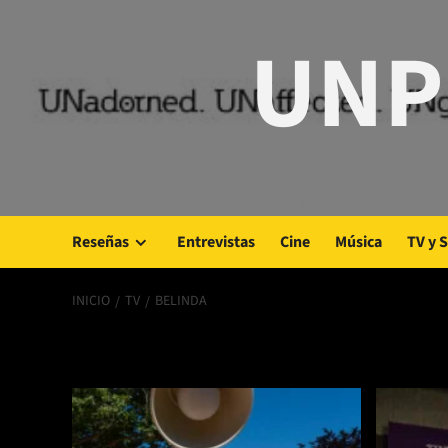
Saltar
UNP
al
contenido
Reseñas
Entrevistas
Cine
Música
TV y 
INICIO
TV
BELINDA
Belinda