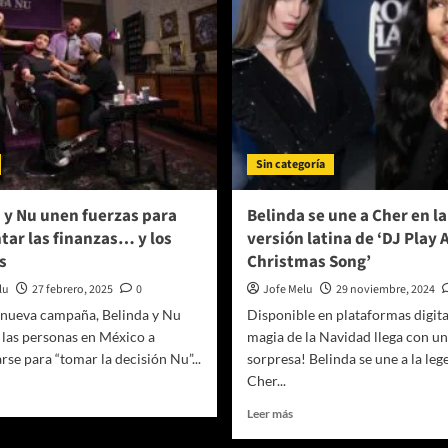
Sin categoría
 y Nu unen fuerzas para
Belinda se une a Cher en l
tar las finanzas… y los
versión latina de ‘DJ Play 
s
Christmas Song’
lu
27 febrero, 2025
0
Jofe Melu
29 noviembre, 2024
 nueva campaña, Belinda y Nu
Disponible en plataformas digital
 las personas en México a
magia de la Navidad llega con un
rse para “tomar la decisión Nu”...
sorpresa! Belinda se une a la leg
Cher...
er
ás
Leer
Leer más
bre
más
linda