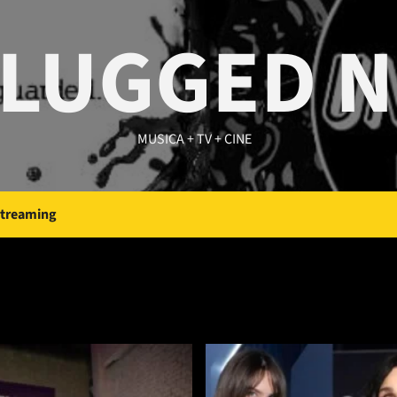
LUGGED 
MUSICA + TV + CINE
Streaming