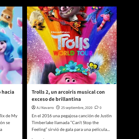
Ángeles
Azules
y
una
fiesta
musical
como
pocas
en
el
Auditorio
Nacional
 hacia
Trolls 2, un arcoiris musical con
exceso de brillantina
AJ Navarro
25 septiembre, 2020
0
lix de My
En el 2016 una pegajosa canción de Justin
ón se
Timberlake llamada “Can’t Stop the
a
Feeling” sirvió de gala para una película...
Leer