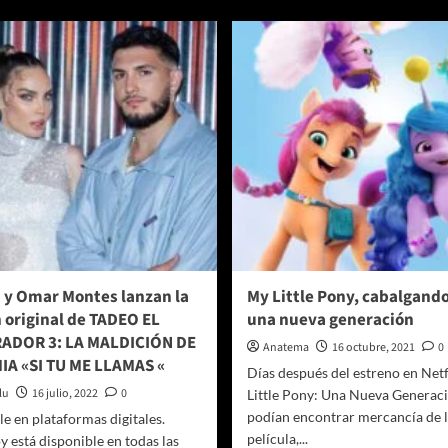
sobre
Belinda
u
se
nen
une
erzas
a
ra
Cher
inventar
en
s
la
nanzas…
nueva
versión
s
latina
tuajes
de
‘DJ
Play
A
Christmas
 y Omar Montes lanzan la
My Little Pony, cabalgando
Song’
 original de TADEO EL
una nueva generación
ADOR 3: LA MALDICIÓN DE
Anatema
16 octubre, 2021
0
IA «SI TU ME LLAMAS «
Días después del estreno en Netf
lu
16 julio, 2022
0
Little Pony: Una Nueva Generaci
podían encontrar mercancía de l
e en plataformas digitales.
película,...
 está disponible en todas las