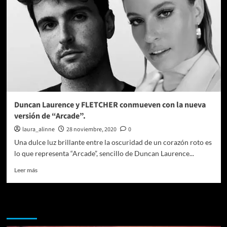
Duncan Laurence y FLETCHER conmueven con la nueva
versión de “Arcade”.
laura_alinne
28 noviembre, 2020
0
Una dulce luz brillante entre la oscuridad de un corazón roto es
lo que representa “Arcade”, sencillo de Duncan Laurence...
Leer
Leer más
más
sobre
Duncan
Te pueden interesar
Laurence
y
FLETCHER