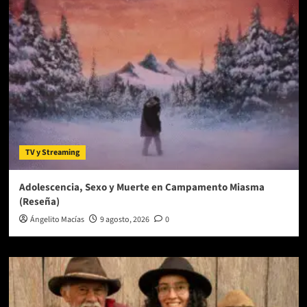
conmueven
con
la
nueva
versión
de
“Arcade”.
TV y Streaming
Adolescencia, Sexo y Muerte en Campamento Miasma
(Reseña)
Ángelito Macías
9 agosto, 2026
0