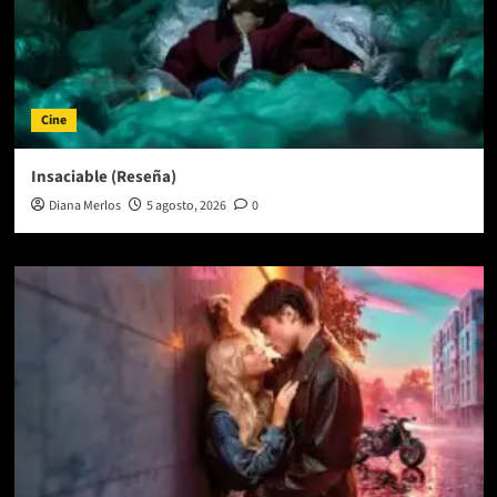
Cine
Insaciable (Reseña)
Diana Merlos
5 agosto, 2026
0