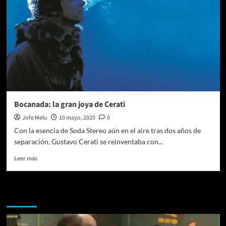
Bocanada: la gran joya de Cerati
Jofe Melu
10 mayo, 2020
0
Con la esencia de Soda Stereo aún en el aire tras dos años de
separación, Gustavo Cerati se reinventaba con...
Leer
Leer más
más
sobre
Bocanada:
Te pueden interesar
la
gran
joya
de