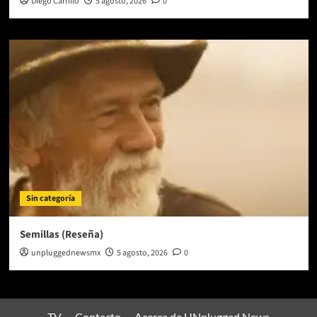
Diego Carrillo
5 agosto, 2026
0
Sin categoría
Semillas (Reseña)
unpluggednewsmx
5 agosto, 2026
0
TV
Contacto
Acerca de UNplugged News