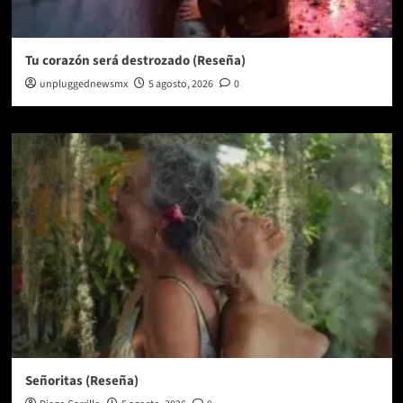
Tu corazón será destrozado (Reseña)
unpluggednewsmx
5 agosto, 2026
0
Señoritas (Reseña)