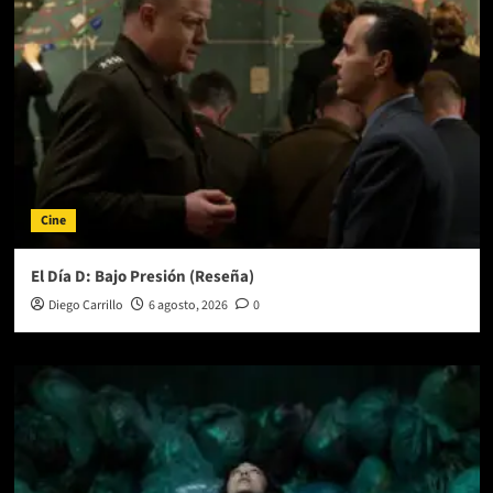
Cerati
Cine
El Día D: Bajo Presión (Reseña)
Diego Carrillo
6 agosto, 2026
0