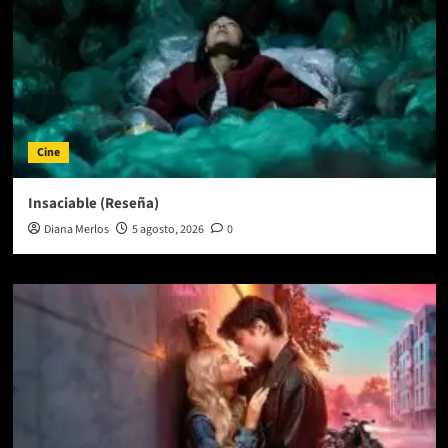
Cine
Insaciable (Reseña)
Diana Merlos
5 agosto, 2026
0