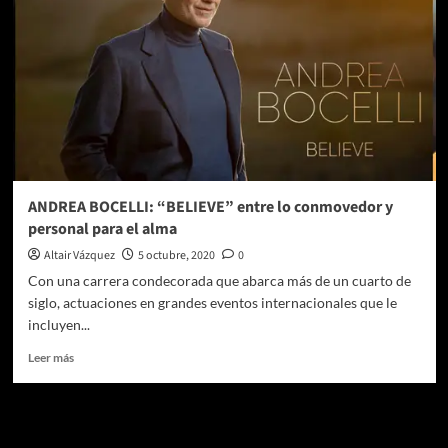
ANDREA BOCELLI: “BELIEVE” entre lo conmovedor y
personal para el alma
Altair Vázquez
5 octubre, 2020
0
Con una carrera condecorada que abarca más de un cuarto de
siglo, actuaciones en grandes eventos internacionales que le
incluyen...
Leer
Leer más
más
sobre
ANDREA
Te pueden interesar
BOCELLI: