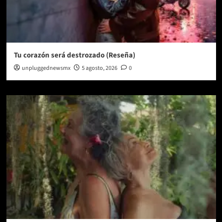
Tu corazón será destrozado (Reseña)
unpluggednewsmx
5 agosto, 2026
0