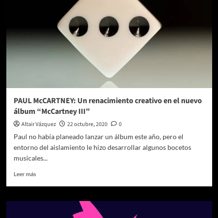
PAUL McCARTNEY: Un renacimiento creativo en el nuevo
álbum “McCartney III”
Altair Vázquez
22 octubre, 2020
0
Paul no había planeado lanzar un álbum este año, pero el
entorno del aislamiento le hizo desarrollar algunos bocetos
musicales...
Leer
Leer más
más
sobre
PAUL
McCARTNEY: