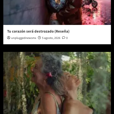
Tu corazón será destrozado (Reseña)
unpluggednewsmx
5 agosto, 2026
0