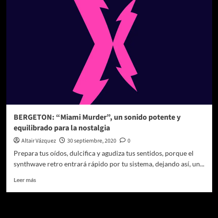
Un
renacimiento
creativo
en
el
nuevo
álbum
“McCartney
III”
BERGETON: “Miami Murder”, un sonido potente y
equilibrado para la nostalgia
Altair Vázquez
30 septiembre, 2020
0
Prepara tus oídos, dulcifica y agudiza tus sentidos, porque el
synthwave retro entrará rápido por tu sistema, dejando así, un...
Leer
Leer más
más
sobre
BERGETON:
Te pueden interesar
“Miami