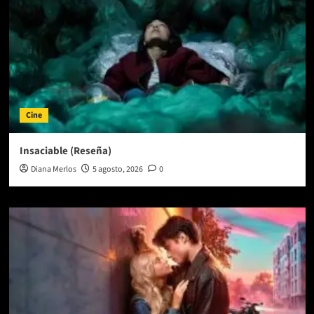
Cine
Insaciable (Reseña)
Diana Merlos
5 agosto, 2026
0