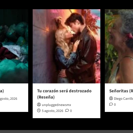
a)
Tu corazón será destrozado
Señoritas (
(Reseña)
agosto, 2026
Diego Carrill
0
unpluggednewsmx
5 agosto, 2026
0