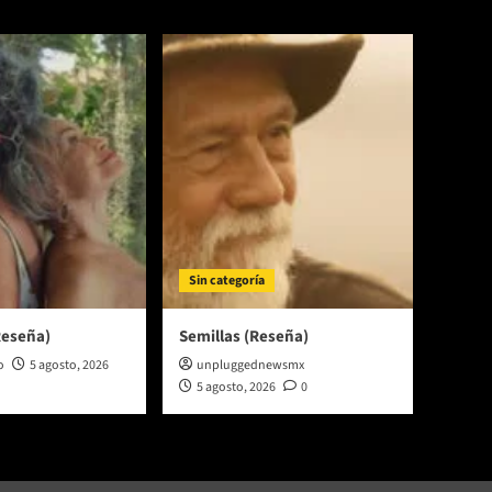
Sin categoría
Reseña)
Semillas (Reseña)
o
5 agosto, 2026
unpluggednewsmx
5 agosto, 2026
0