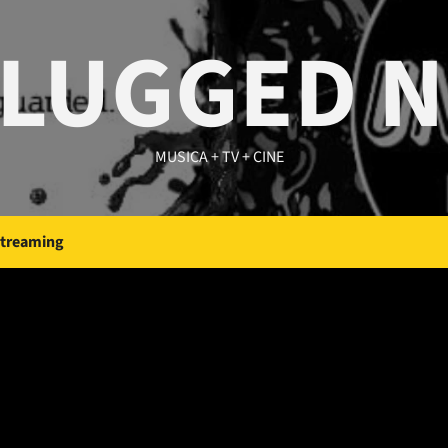
LUGGED 
MUSICA + TV + CINE
Streaming
igital